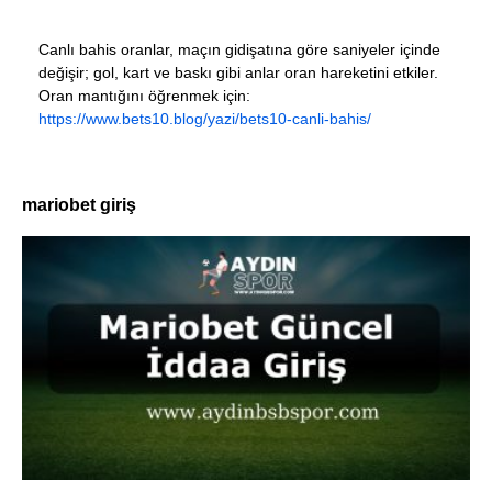
Canlı bahis oranlar, maçın gidişatına göre saniyeler içinde
değişir; gol, kart ve baskı gibi anlar oran hareketini etkiler.
Oran mantığını öğrenmek için:
https://www.bets10.blog/yazi/bets10-canli-bahis/
mariobet giriş