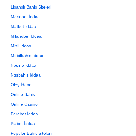
Lisanslı Bahis Siteleri
Mariobet İddaa
Matbet İddaa
Milanobet İddaa
Misli İddaa
Mobilbahis İddaa
Nesine İddaa
Ngsbahis İddaa
Oley İddaa
Online Bahis
Online Casino
Perabet İddaa
Piabet İddaa
Popüler Bahis Siteleri