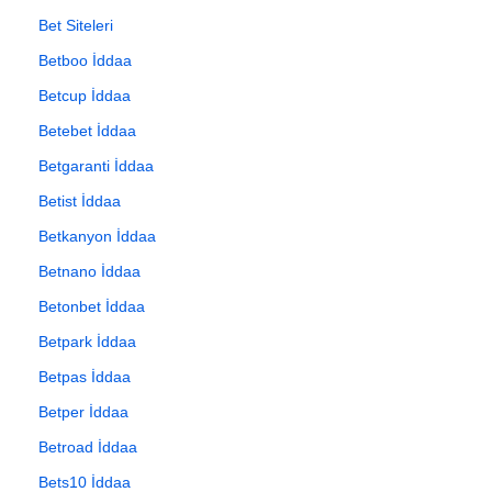
Bet Siteleri
Betboo İddaa
Betcup İddaa
Betebet İddaa
Betgaranti İddaa
Betist İddaa
Betkanyon İddaa
Betnano İddaa
Betonbet İddaa
Betpark İddaa
Betpas İddaa
Betper İddaa
Betroad İddaa
Bets10 İddaa