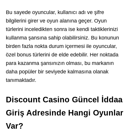
Bu sayede oyuncular, kullanıcı adı ve şifre
bilgilerini girer ve oyun alanına geçer. Oyun
türlerini inceledikten sonra ise kendi taktiklerinizi
kullanma şansına sahip olabilirsiniz. Bu konunun
birden fazla nokta durum içermesi ile oyuncular,
özel bonus türlerini de elde edebilir. Her noktada
para kazanma şansınızın olması, bu markanın
daha popüler bir seviyede kalmasına olanak
tanımaktadır.
Discount Casino Güncel İddaa
Giriş Adresinde Hangi Oyunlar
Var?