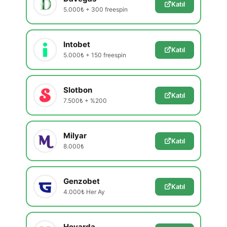
Katıl
5.000₺ + 300 freespin
Intobet
Katıl
5.000₺ + 150 freespin
Slotbon
Katıl
7.500₺ + %200
Milyar
Katıl
8.000₺
Genzobet
Katıl
4.000₺ Her Ay
Hovarda