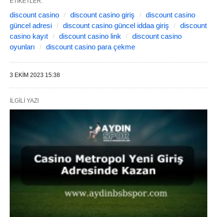
ETIKETLER:
discount casino
discount casino giriş
discount casino
güncel adresi
discount casino güncel iddaa giriş
discount
casino kayıt
discount casino link
discount casino
oyunları
discount casino para çekme
3 EKIM 2023 15:38
İLGILI YAZI