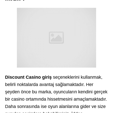
Discount Casino giriş
seçeneklerini kullanmak,
belirli noktalarda avantaj sağlamaktadır. Her
şeyden önce bu marka, oyuncuların kendini gerçek
bir casino ortamında hissetmesini amaçlamaktadır.
Daha sonrasında ise oyun alanlarına gider ve size