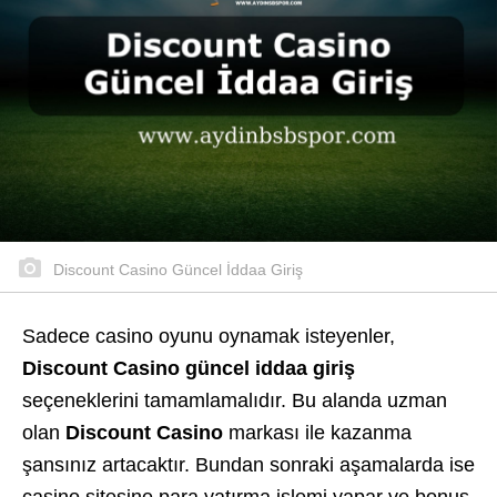
Discount Casino Güncel İddaa Giriş
Sadece casino oyunu oynamak isteyenler,
Discount Casino güncel iddaa giriş
seçeneklerini tamamlamalıdır. Bu alanda uzman
olan
Discount Casino
markası ile kazanma
şansınız artacaktır. Bundan sonraki aşamalarda ise
casino sitesine para yatırma işlemi yapar ve bonus