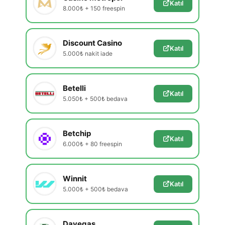
Katıl
8.000₺ + 150 freespin
Discount Casino
Katıl
5.000₺ nakit iade
Betelli
Katıl
5.050₺ + 500₺ bedava
Betchip
Katıl
6.000₺ + 80 freespin
Winnit
Katıl
5.000₺ + 500₺ bedava
Davegas