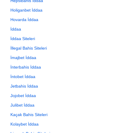
Hepsibahis İddaa
Holiganbet İddaa
Hovarda İddaa
İddaa
İddaa Siteleri
İllegal Bahis Siteleri
İmajbet İddaa
İnterbahis İddaa
İntobet İddaa
Jetbahis İddaa
Jojobet İddaa
Julibet İddaa
Kaçak Bahis Siteleri
Kolaybet İddaa