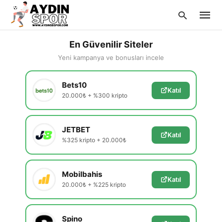
En Güvenilir Siteler
Yeni kampanya ve bonusları incele
Type
Bets10
your
Katıl
searc
20.000₺ + %300 kripto
query
and
hit
enter:
JETBET
Katıl
%325 kripto + 20.000₺
Mobilbahis
Katıl
20.000₺ + %225 kripto
Spino