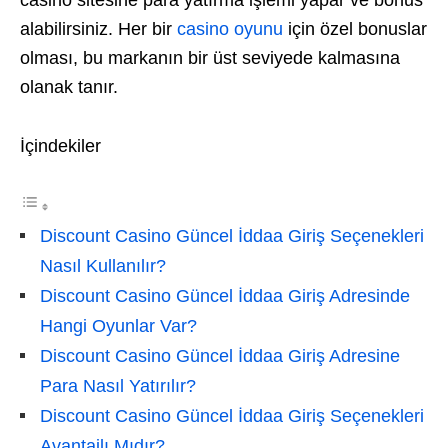
alabilirsiniz. Her bir
casino oyunu
için özel bonuslar
olması, bu markanın bir üst seviyede kalmasına
olanak tanır.
İçindekiler
Discount Casino Güncel İddaa Giriş Seçenekleri
Nasıl Kullanılır?
Discount Casino Güncel İddaa Giriş Adresinde
Hangi Oyunlar Var?
Discount Casino Güncel İddaa Giriş Adresine
Para Nasıl Yatırılır?
Discount Casino Güncel İddaa Giriş Seçenekleri
Avantajlı Mıdır?