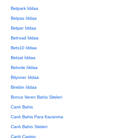
Betpark İddaa
Betpas İddaa
Betper İddaa
Betroad İddaa
Bets10 İddaa
Betsat İddaa
Betvole İddaa
Bilyoner İddaa
Birebin İddaa
Bonus Veren Bahis Siteleri
Canlı Bahis
Canlı Bahis Para Kazanma
Canlı Bahis Siteleri
Canlı Casino