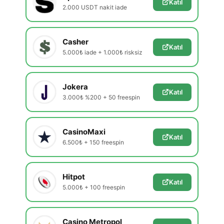
Katıl
2.000 USDT nakit iade
Casher
Katıl
5.000₺ iade + 1.000₺ risksiz
Jokera
Katıl
3.000₺ %200 + 50 freespin
CasinoMaxi
Katıl
6.500₺ + 150 freespin
Hitpot
Katıl
5.000₺ + 100 freespin
Casino Metropol