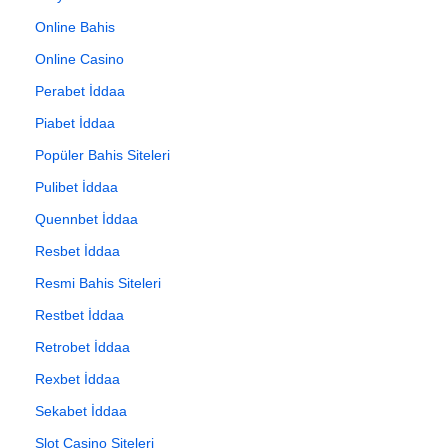
Online Bahis
Online Casino
Perabet İddaa
Piabet İddaa
Popüler Bahis Siteleri
Pulibet İddaa
Quennbet İddaa
Resbet İddaa
Resmi Bahis Siteleri
Restbet İddaa
Retrobet İddaa
Rexbet İddaa
Sekabet İddaa
Slot Casino Siteleri