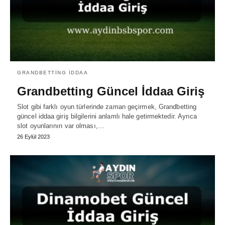
GRANDBETTING İDDAA
Grandbetting Güncel İddaa Giriş
Slot gibi farklı oyun türlerinde zaman geçirmek, Grandbetting
güncel iddaa giriş bilgilerini anlamlı hale getirmektedir. Ayrıca
slot oyunlarının var olması,…
26 Eylül 2023