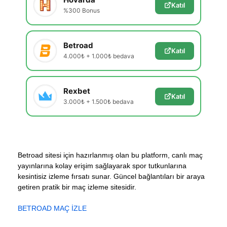
Katıl
%300 Bonus
Betroad
Katıl
4.000₺ + 1.000₺ bedava
Rexbet
Katıl
3.000₺ + 1.500₺ bedava
Betroad sitesi için hazırlanmış olan bu platform, canlı maç
yayınlarına kolay erişim sağlayarak spor tutkunlarına
kesintisiz izleme fırsatı sunar. Güncel bağlantıları bir araya
getiren pratik bir maç izleme sitesidir.
BETROAD MAÇ İZLE