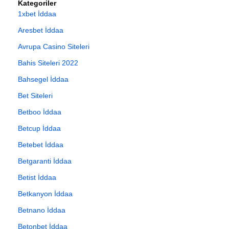
Kategoriler
1xbet İddaa
Aresbet İddaa
Avrupa Casino Siteleri
Bahis Siteleri 2022
Bahsegel İddaa
Bet Siteleri
Betboo İddaa
Betcup İddaa
Betebet İddaa
Betgaranti İddaa
Betist İddaa
Betkanyon İddaa
Betnano İddaa
Betonbet İddaa