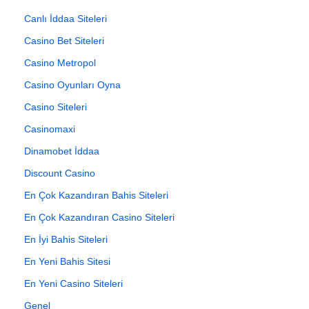
Canlı İddaa Siteleri
Casino Bet Siteleri
Casino Metropol
Casino Oyunları Oyna
Casino Siteleri
Casinomaxi
Dinamobet İddaa
Discount Casino
En Çok Kazandıran Bahis Siteleri
En Çok Kazandıran Casino Siteleri
En İyi Bahis Siteleri
En Yeni Bahis Sitesi
En Yeni Casino Siteleri
Genel