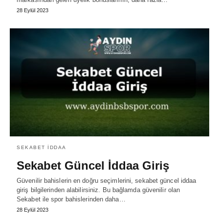
28 Eylül 2023
SEKABET İDDAA
Sekabet Güncel İddaa Giriş
Güvenilir bahislerin en doğru seçimlerini, sekabet güncel iddaa
giriş bilgilerinden alabilirsiniz. Bu bağlamda güvenilir olan
Sekabet ile spor bahislerinden daha…
28 Eylül 2023