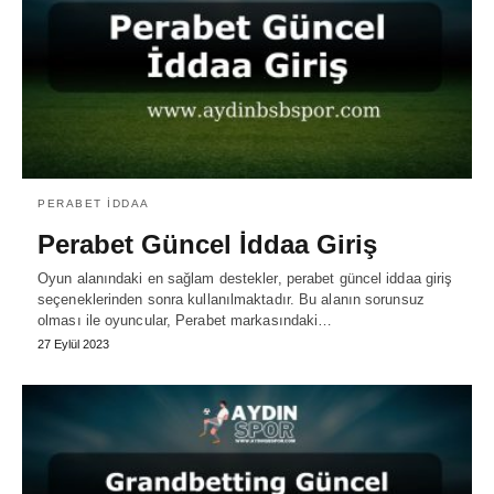
PERABET İDDAA
Perabet Güncel İddaa Giriş
Oyun alanındaki en sağlam destekler, perabet güncel iddaa giriş
seçeneklerinden sonra kullanılmaktadır. Bu alanın sorunsuz
olması ile oyuncular, Perabet markasındaki…
27 Eylül 2023