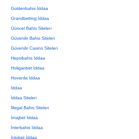
Goldenbahis İddaa
Grandbetting İddaa
Güncel Bahis Siteleri
Güvenilir Bahis Siteleri
Güvenilir Casino Siteleri
Hepsibahis İddaa
Holiganbet İddaa
Hovarda İddaa
İddaa
İddaa Siteleri
İllegal Bahis Siteleri
İmajbet İddaa
İnterbahis İddaa
İntobet İddaa