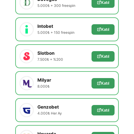
Katıl
5.000₺ + 300 freespin
Intobet
Katıl
5.000₺ + 150 freespin
Slotbon
Katıl
7.500₺ + %200
Milyar
Katıl
8.000₺
Genzobet
Katıl
4.000₺ Her Ay
Hovarda