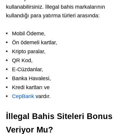
kullanabilirsiniz. İllegal bahis markalarının
kullandığı para yatırma türleri arasında:
Mobil Ödeme,
Ön ödemeli kartlar,
Kripto paralar,
QR Kod,
E-Cüzdanlar,
Banka Havalesi,
Kredi kartları ve
CepBank
vardır.
İllegal Bahis Siteleri Bonus
Veriyor Mu?