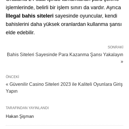
işlemlerinde, belirli bir işlem sınırı da vardır. Ayrıca
İllegal bahis siteleri
sayesinde oyuncular, kendi
bahislerini daha yüksek oranlardan kullanma şansı
elde edebilir.
SONRAKI
Bahis Siteleri Sayesinde Para Kazanma Şansı Yakalayın
»
ÖNCEKI
« Güvenilir Casino Siteleri 2023 ile Kaliteli Oyunlara Giriş
Yapın
TARAFINDAN YAYINLANDI
Hakan Şişman