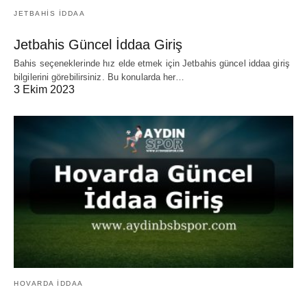
JETBAHIS İDDAA
Jetbahis Güncel İddaa Giriş
Bahis seçeneklerinde hız elde etmek için Jetbahis güncel iddaa giriş
bilgilerini görebilirsiniz. Bu konularda her…
3 Ekim 2023
HOVARDA İDDAA