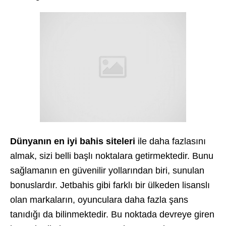
Dünyanın en iyi bahis siteleri
ile daha fazlasını
almak, sizi belli başlı noktalara getirmektedir. Bunu
sağlamanın en güvenilir yollarından biri, sunulan
bonuslardır. Jetbahis gibi farklı bir ülkeden lisanslı
olan markaların, oyunculara daha fazla şans
tanıdığı da bilinmektedir. Bu noktada devreye giren