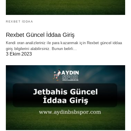
REXBET İDDAA
Rexbet Güncel İddaa Giriş
Kendi oran analizleriniz ile para kazanmak için Rexbet güncel iddaa
giriş bilgilerini alabilirsiniz. Bunun belirli…
3 Ekim 2023