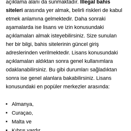
açıklama alanı da sunmaktadır.
İllegal bahis
siteleri
arasında yer almak, belirli riskleri de kabul
etmek anlamına gelmektedir. Daha sonraki
aşamalarda ise lisans ve izin konusundaki
açıklamaları almak isteyebilirsiniz. Size sunulan
her bir bilgi, bahis sitelerinin güncel giriş
adreslerinden verilmektedir. Lisans konusundaki
açıklamaları aldıktan sonra genel kullanımlara
odaklanabilirsiniz. Bu gibi durumları sağladıktan
sonra ise genel alanlara bakabilirsiniz. Lisans
konusundaki en popüler merkezler arasında:
Almanya,
Curaçao,
Malta ve
Kıbrıs vardır.