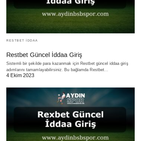
RESTBET İDDAA
Restbet Güncel İddaa Giriş
Sistemli bir şekilde para kazanmak için Restbet güncel iddaa giriş
adımlarını tamamlayabilirsiniz. Bu bağlamda Restbet…
4 Ekim 2023