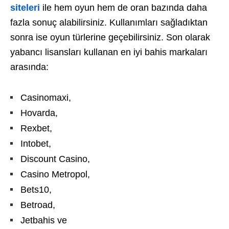
siteleri
ile hem oyun hem de oran bazında daha
fazla sonuç alabilirsiniz. Kullanımları sağladıktan
sonra ise oyun türlerine geçebilirsiniz. Son olarak
yabancı lisansları kullanan en iyi bahis markaları
arasında:
Casinomaxi,
Hovarda,
Rexbet,
Intobet,
Discount Casino,
Casino Metropol,
Bets10,
Betroad,
Jetbahis ve