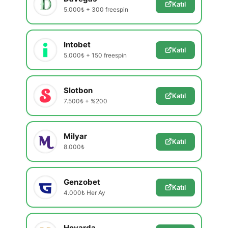
Katıl
5.000₺ + 300 freespin
Intobet
Katıl
5.000₺ + 150 freespin
Slotbon
Katıl
7.500₺ + %200
Milyar
Katıl
8.000₺
Genzobet
Katıl
4.000₺ Her Ay
Hovarda