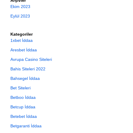
Arşivler
Ekim 2023
Eylül 2023
Kategoriler
1xbet İddaa
Aresbet İddaa
Avrupa Casino Siteleri
Bahis Siteleri 2022
Bahsegel İddaa
Bet Siteleri
Betboo İddaa
Betcup İddaa
Betebet İddaa
Betgaranti İddaa