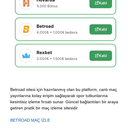
Katıl
%300 Bonus
Betroad
Katıl
4.000₺ + 1.000₺ bedava
Rexbet
Katıl
3.000₺ + 1.500₺ bedava
Betroad sitesi için hazırlanmış olan bu platform, canlı maç
yayınlarına kolay erişim sağlayarak spor tutkunlarına
kesintisiz izleme fırsatı sunar. Güncel bağlantıları bir araya
getiren pratik bir maç izleme sitesidir.
BETROAD MAÇ İZLE