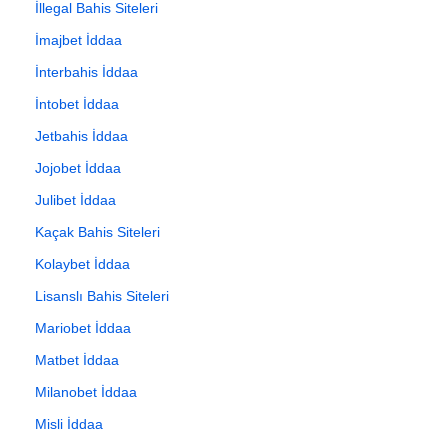
İllegal Bahis Siteleri
İmajbet İddaa
İnterbahis İddaa
İntobet İddaa
Jetbahis İddaa
Jojobet İddaa
Julibet İddaa
Kaçak Bahis Siteleri
Kolaybet İddaa
Lisanslı Bahis Siteleri
Mariobet İddaa
Matbet İddaa
Milanobet İddaa
Misli İddaa