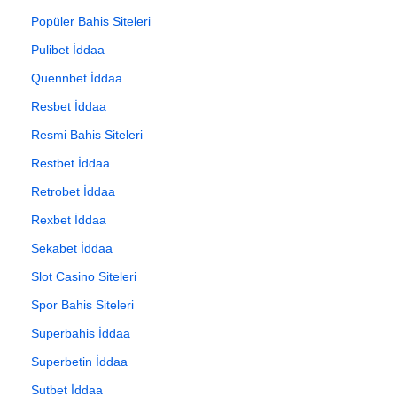
Popüler Bahis Siteleri
Pulibet İddaa
Quennbet İddaa
Resbet İddaa
Resmi Bahis Siteleri
Restbet İddaa
Retrobet İddaa
Rexbet İddaa
Sekabet İddaa
Slot Casino Siteleri
Spor Bahis Siteleri
Superbahis İddaa
Superbetin İddaa
Sutbet İddaa