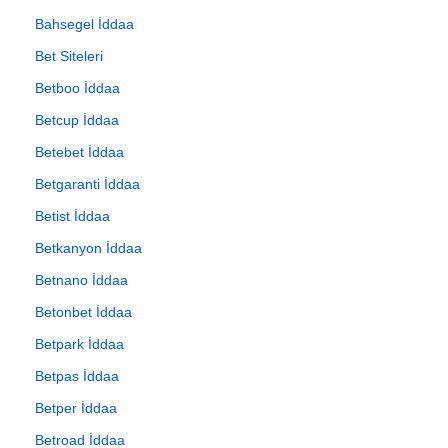
Bahsegel İddaa
Bet Siteleri
Betboo İddaa
Betcup İddaa
Betebet İddaa
Betgaranti İddaa
Betist İddaa
Betkanyon İddaa
Betnano İddaa
Betonbet İddaa
Betpark İddaa
Betpas İddaa
Betper İddaa
Betroad İddaa