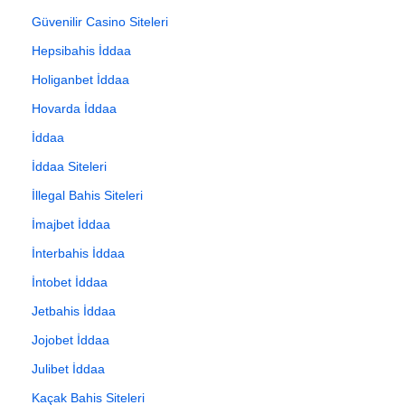
Güvenilir Casino Siteleri
Hepsibahis İddaa
Holiganbet İddaa
Hovarda İddaa
İddaa
İddaa Siteleri
İllegal Bahis Siteleri
İmajbet İddaa
İnterbahis İddaa
İntobet İddaa
Jetbahis İddaa
Jojobet İddaa
Julibet İddaa
Kaçak Bahis Siteleri