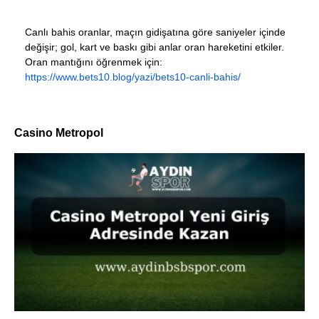
Canlı bahis oranlar, maçın gidişatına göre saniyeler içinde
değişir; gol, kart ve baskı gibi anlar oran hareketini etkiler.
Oran mantığını öğrenmek için:
https://www.bets10.blog/yazi/bets10-canli-bahis/
Casino Metropol