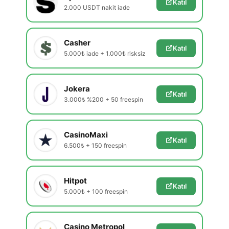
Katıl
2.000 USDT nakit iade
Casher
Katıl
5.000₺ iade + 1.000₺ risksiz
Jokera
Katıl
3.000₺ %200 + 50 freespin
CasinoMaxi
Katıl
6.500₺ + 150 freespin
Hitpot
Katıl
5.000₺ + 100 freespin
Casino Metropol