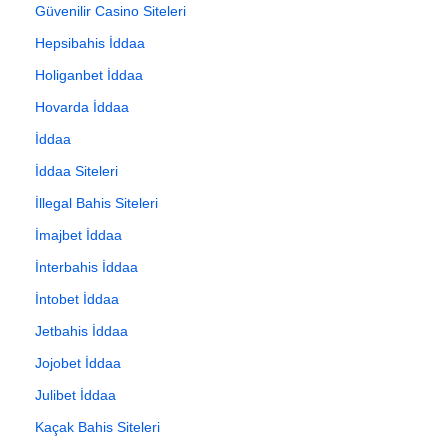
Güvenilir Casino Siteleri
Hepsibahis İddaa
Holiganbet İddaa
Hovarda İddaa
İddaa
İddaa Siteleri
İllegal Bahis Siteleri
İmajbet İddaa
İnterbahis İddaa
İntobet İddaa
Jetbahis İddaa
Jojobet İddaa
Julibet İddaa
Kaçak Bahis Siteleri