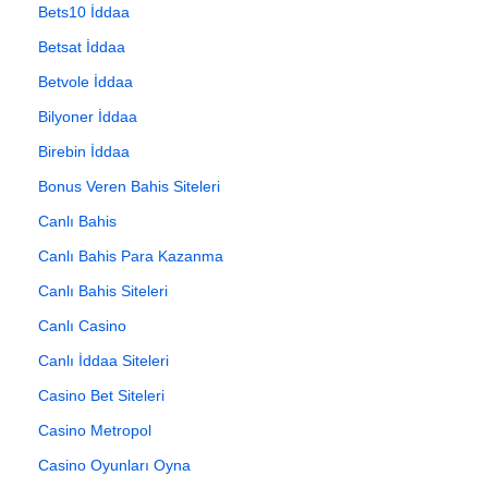
Bets10 İddaa
Betsat İddaa
Betvole İddaa
Bilyoner İddaa
Birebin İddaa
Bonus Veren Bahis Siteleri
Canlı Bahis
Canlı Bahis Para Kazanma
Canlı Bahis Siteleri
Canlı Casino
Canlı İddaa Siteleri
Casino Bet Siteleri
Casino Metropol
Casino Oyunları Oyna