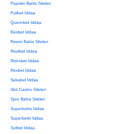
Popüler Bahis Siteleri
Pulibet İddaa
Quennbet İddaa
Resbet İddaa
Resmi Bahis Siteleri
Restbet İddaa
Retrobet İddaa
Rexbet İddaa
Sekabet İddaa
Slot Casino Siteleri
Spor Bahis Siteleri
Superbahis İddaa
Superbetin İddaa
Sutbet İddaa