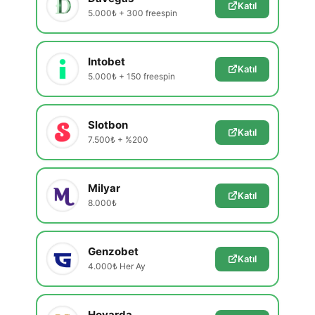
Katıl
5.000₺ + 300 freespin
Intobet
Katıl
5.000₺ + 150 freespin
Slotbon
Katıl
7.500₺ + %200
Milyar
Katıl
8.000₺
Genzobet
Katıl
4.000₺ Her Ay
Hovarda