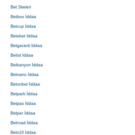
Bet Siteleri
Betboo İddaa
Betcup İddaa
Betebet İddaa
Betgaranti İddaa
Betist İddaa
Betkanyon İddaa
Betnano İddaa
Betonbet İddaa
Betpark İddaa
Betpas İddaa
Betper İddaa
Betroad İddaa
Bets10 İddaa