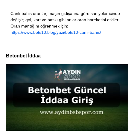
Canlı bahis oranlar, maçın gidişatına göre saniyeler içinde
değişir; gol, kart ve baskı gibi anlar oran hareketini etkiler.
Oran mantığını öğrenmek için:
https://www.bets10.blog/yazi/bets10-canli-bahis/
Betonbet İddaa