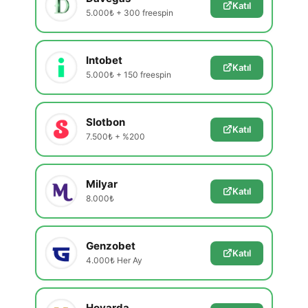
Katıl
5.000₺ + 300 freespin
Intobet
Katıl
5.000₺ + 150 freespin
Slotbon
Katıl
7.500₺ + %200
Milyar
Katıl
8.000₺
Genzobet
Katıl
4.000₺ Her Ay
Hovarda