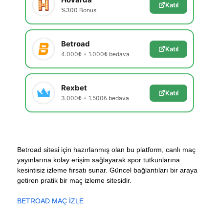
Katıl
%300 Bonus
Betroad
Katıl
4.000₺ + 1.000₺ bedava
Rexbet
Katıl
3.000₺ + 1.500₺ bedava
Betroad sitesi için hazırlanmış olan bu platform, canlı maç
yayınlarına kolay erişim sağlayarak spor tutkunlarına
kesintisiz izleme fırsatı sunar. Güncel bağlantıları bir araya
getiren pratik bir maç izleme sitesidir.
BETROAD MAÇ İZLE