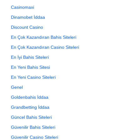
Casinomaxi
Dinamobet İddaa
Discount Casino
En Çok Kazandıran Bahis Siteleri
En Çok Kazandıran Casino Siteleri
En İyi Bahis Siteleri
En Yeni Bahis Sitesi
En Yeni Casino Siteleri
Genel
Goldenbahis İddaa
Grandbetting İddaa
Güncel Bahis Siteleri
Güvenilir Bahis Siteleri
Güvenilir Casino Siteleri