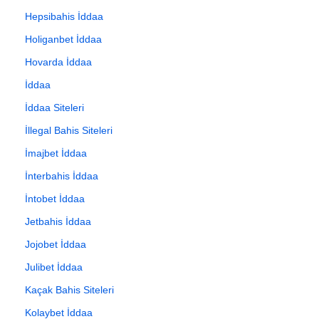
Hepsibahis İddaa
Holiganbet İddaa
Hovarda İddaa
İddaa
İddaa Siteleri
İllegal Bahis Siteleri
İmajbet İddaa
İnterbahis İddaa
İntobet İddaa
Jetbahis İddaa
Jojobet İddaa
Julibet İddaa
Kaçak Bahis Siteleri
Kolaybet İddaa