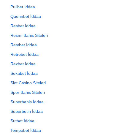
Pulibet İddaa
Quennbet İddaa
Resbet İddaa
Resmi Bahis Siteleri
Restbet İddaa
Retrobet İddaa
Rexbet İddaa
Sekabet İddaa
Slot Casino Siteleri
Spor Bahis Siteleri
Superbahis İddaa
Superbetin İddaa
Sutbet İddaa
Tempobet İddaa