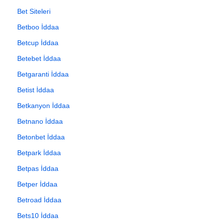
Bet Siteleri
Betboo İddaa
Betcup İddaa
Betebet İddaa
Betgaranti İddaa
Betist İddaa
Betkanyon İddaa
Betnano İddaa
Betonbet İddaa
Betpark İddaa
Betpas İddaa
Betper İddaa
Betroad İddaa
Bets10 İddaa