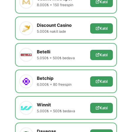
Katıl
8.000₺ + 150 freespin
Discount Casino
Katıl
5.000₺ nakit iade
Betelli
Katıl
5.050₺ + 500₺ bedava
Betchip
Katıl
6.000₺ + 80 freespin
Winnit
Katıl
5.000₺ + 500₺ bedava
Davegas