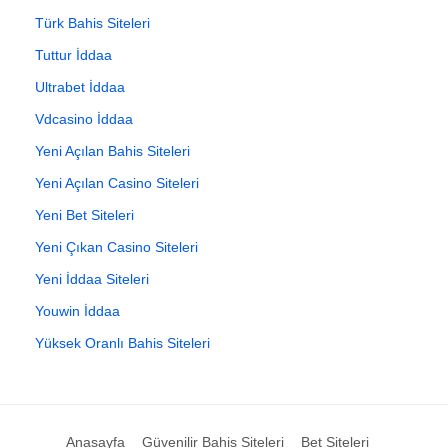
Türk Bahis Siteleri
Tuttur İddaa
Ultrabet İddaa
Vdcasino İddaa
Yeni Açılan Bahis Siteleri
Yeni Açılan Casino Siteleri
Yeni Bet Siteleri
Yeni Çıkan Casino Siteleri
Yeni İddaa Siteleri
Youwin İddaa
Yüksek Oranlı Bahis Siteleri
Anasayfa
Güvenilir Bahis Siteleri
Bet Siteleri