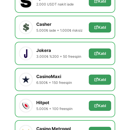
Katıl
2.000 USDT nakit iade
Casher
Katıl
5.000₺ iade + 1.000₺ risksiz
Jokera
Katıl
3.000₺ %200 + 50 freespin
CasinoMaxi
Katıl
6.500₺ + 150 freespin
Hitpot
Katıl
5.000₺ + 100 freespin
Casino Metropol