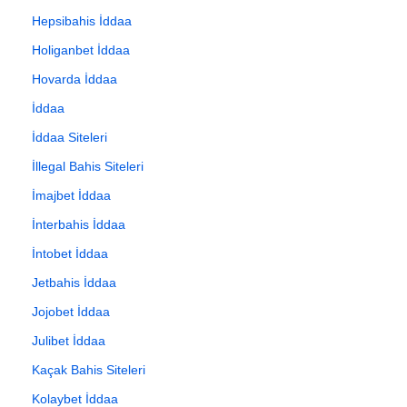
Hepsibahis İddaa
Holiganbet İddaa
Hovarda İddaa
İddaa
İddaa Siteleri
İllegal Bahis Siteleri
İmajbet İddaa
İnterbahis İddaa
İntobet İddaa
Jetbahis İddaa
Jojobet İddaa
Julibet İddaa
Kaçak Bahis Siteleri
Kolaybet İddaa