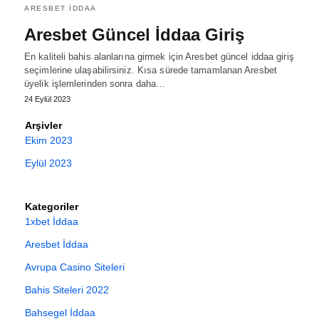
ARESBET İDDAA
Aresbet Güncel İddaa Giriş
En kaliteli bahis alanlarına girmek için Aresbet güncel iddaa giriş
seçimlerine ulaşabilirsiniz. Kısa sürede tamamlanan Aresbet
üyelik işlemlerinden sonra daha…
24 Eylül 2023
Arşivler
Ekim 2023
Eylül 2023
Kategoriler
1xbet İddaa
Aresbet İddaa
Avrupa Casino Siteleri
Bahis Siteleri 2022
Bahsegel İddaa