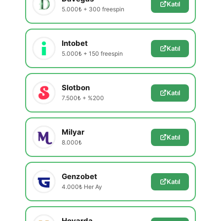
Katıl
5.000₺ + 300 freespin
Intobet
Katıl
5.000₺ + 150 freespin
Slotbon
Katıl
7.500₺ + %200
Milyar
Katıl
8.000₺
Genzobet
Katıl
4.000₺ Her Ay
Hovarda