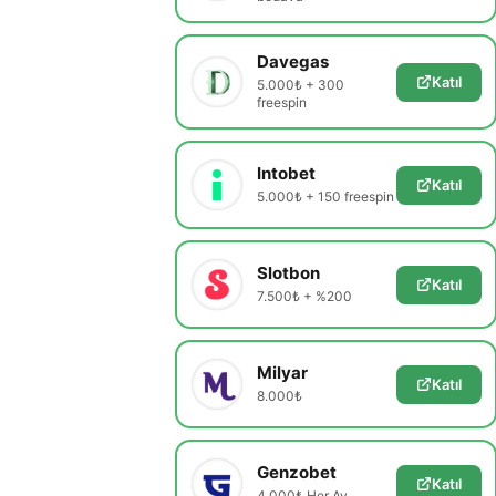
Davegas
Katıl
5.000₺ + 300
freespin
Intobet
Katıl
5.000₺ + 150 freespin
Slotbon
Katıl
7.500₺ + %200
Milyar
Katıl
8.000₺
Genzobet
Katıl
4.000₺ Her Ay