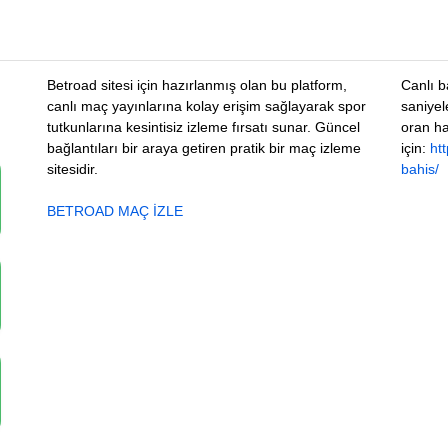
Betroad sitesi için hazırlanmış olan bu platform,
Canlı b
canlı maç yayınlarına kolay erişim sağlayarak spor
saniyele
tutkunlarına kesintisiz izleme fırsatı sunar. Güncel
oran ha
bağlantıları bir araya getiren pratik bir maç izleme
için:
ht
sitesidir.
bahis/
BETROAD MAÇ İZLE