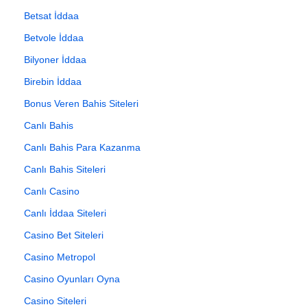
Betsat İddaa
Betvole İddaa
Bilyoner İddaa
Birebin İddaa
Bonus Veren Bahis Siteleri
Canlı Bahis
Canlı Bahis Para Kazanma
Canlı Bahis Siteleri
Canlı Casino
Canlı İddaa Siteleri
Casino Bet Siteleri
Casino Metropol
Casino Oyunları Oyna
Casino Siteleri