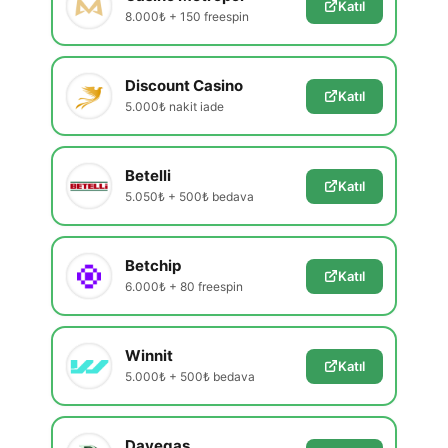
Katıl
8.000₺ + 150 freespin
Discount Casino
Katıl
5.000₺ nakit iade
Betelli
Katıl
5.050₺ + 500₺ bedava
Betchip
Katıl
6.000₺ + 80 freespin
Winnit
Katıl
5.000₺ + 500₺ bedava
Davegas