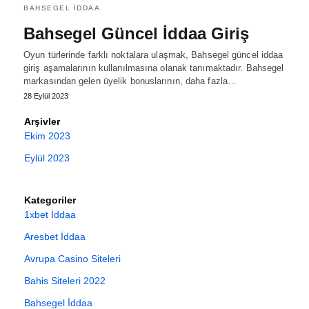
BAHSEGEL İDDAA
Bahsegel Güncel İddaa Giriş
Oyun türlerinde farklı noktalara ulaşmak, Bahsegel güncel iddaa
giriş aşamalarının kullanılmasına olanak tanımaktadır. Bahsegel
markasından gelen üyelik bonuslarının, daha fazla…
28 Eylül 2023
Arşivler
Ekim 2023
Eylül 2023
Kategoriler
1xbet İddaa
Aresbet İddaa
Avrupa Casino Siteleri
Bahis Siteleri 2022
Bahsegel İddaa