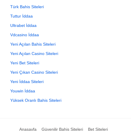
Türk Bahis Siteleri
Tuttur İddaa
Ultrabet İddaa
Vdcasino İddaa
Yeni Açılan Bahis Siteleri
Yeni Açılan Casino Siteleri
Yeni Bet Siteleri
Yeni Çıkan Casino Siteleri
Yeni İddaa Siteleri
Youwin İddaa
Yüksek Oranlı Bahis Siteleri
Anasayfa
Güvenilir Bahis Siteleri
Bet Siteleri