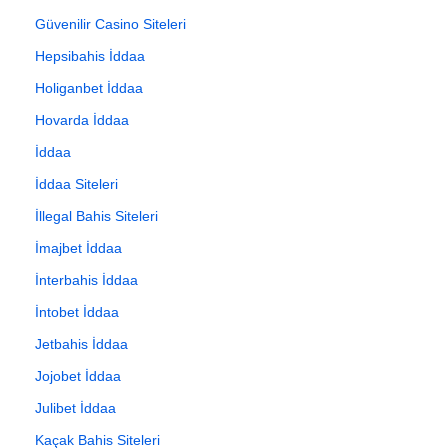
Güvenilir Casino Siteleri
Hepsibahis İddaa
Holiganbet İddaa
Hovarda İddaa
İddaa
İddaa Siteleri
İllegal Bahis Siteleri
İmajbet İddaa
İnterbahis İddaa
İntobet İddaa
Jetbahis İddaa
Jojobet İddaa
Julibet İddaa
Kaçak Bahis Siteleri