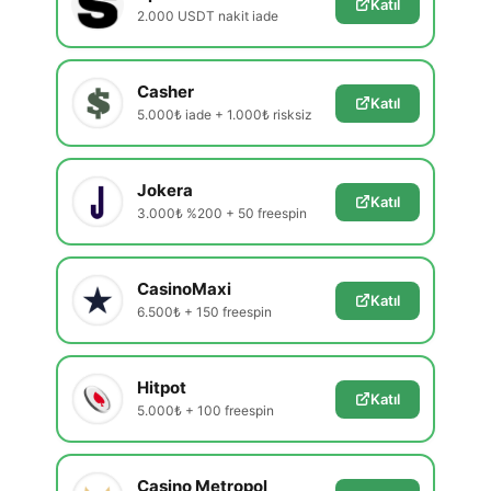
Katıl
2.000 USDT nakit iade
Casher
Katıl
5.000₺ iade + 1.000₺ risksiz
Jokera
Katıl
3.000₺ %200 + 50 freespin
CasinoMaxi
Katıl
6.500₺ + 150 freespin
Hitpot
Katıl
5.000₺ + 100 freespin
Casino Metropol