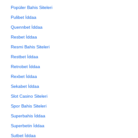
Popüler Bahis Siteleri
Pulibet İddaa
Quennbet İddaa
Resbet İddaa
Resmi Bahis Siteleri
Restbet İddaa
Retrobet İddaa
Rexbet İddaa
Sekabet İddaa
Slot Casino Siteleri
Spor Bahis Siteleri
Superbahis İddaa
Superbetin İddaa
Sutbet İddaa