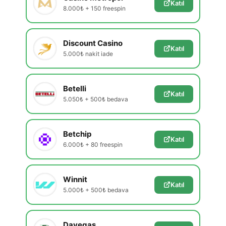
Katıl
8.000₺ + 150 freespin
Discount Casino
Katıl
5.000₺ nakit iade
Betelli
Katıl
5.050₺ + 500₺ bedava
Betchip
Katıl
6.000₺ + 80 freespin
Winnit
Katıl
5.000₺ + 500₺ bedava
Davegas