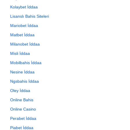
Kolaybet İddaa
Lisanslı Bahis Siteleri
Mariobet İddaa
Matbet İddaa
Milanobet İddaa
Misli İddaa
Mobilbahis İddaa
Nesine İddaa
Ngsbahis İddaa
Oley İddaa
Online Bahis
Online Casino
Perabet İddaa
Piabet İddaa