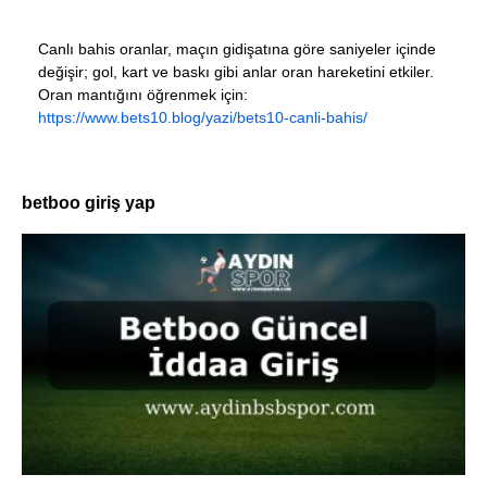
Canlı bahis oranlar, maçın gidişatına göre saniyeler içinde
değişir; gol, kart ve baskı gibi anlar oran hareketini etkiler.
Oran mantığını öğrenmek için:
https://www.bets10.blog/yazi/bets10-canli-bahis/
betboo giriş yap