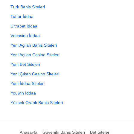
Türk Bahis Siteleri
Tuttur İddaa
Ultrabet İddaa
Vdcasino İddaa
Yeni Açılan Bahis Siteleri
Yeni Açılan Casino Siteleri
Yeni Bet Siteleri
Yeni Çıkan Casino Siteleri
Yeni İddaa Siteleri
Youwin İddaa
Yüksek Oranlı Bahis Siteleri
Anasayfa
Güvenilir Bahis Siteleri
Bet Siteleri