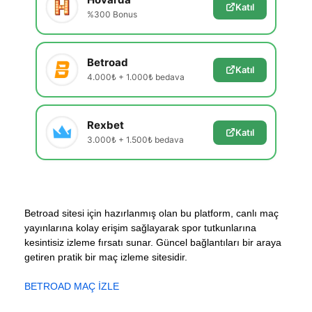
Katıl
%300 Bonus
Betroad
Katıl
4.000₺ + 1.000₺ bedava
Rexbet
Katıl
3.000₺ + 1.500₺ bedava
Betroad sitesi için hazırlanmış olan bu platform, canlı maç
yayınlarına kolay erişim sağlayarak spor tutkunlarına
kesintisiz izleme fırsatı sunar. Güncel bağlantıları bir araya
getiren pratik bir maç izleme sitesidir.
BETROAD MAÇ İZLE