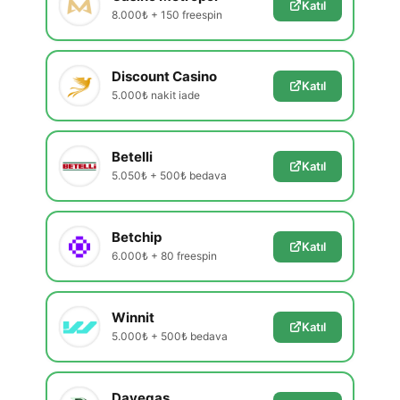
Katıl
8.000₺ + 150 freespin
Discount Casino
Katıl
5.000₺ nakit iade
Betelli
Katıl
5.050₺ + 500₺ bedava
Betchip
Katıl
6.000₺ + 80 freespin
Winnit
Katıl
5.000₺ + 500₺ bedava
Davegas