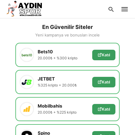
En Güvenilir Siteler
Yeni kampanya ve bonusları incele
Type
Bets10
your
Katıl
searc
20.000₺ + %300 kripto
query
and
hit
enter:
JETBET
Katıl
%325 kripto + 20.000₺
Mobilbahis
Katıl
20.000₺ + %225 kripto
Spino