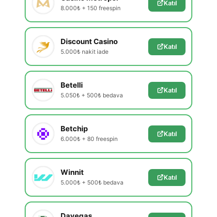
Katıl
8.000₺ + 150 freespin
Discount Casino
Katıl
5.000₺ nakit iade
Betelli
Katıl
5.050₺ + 500₺ bedava
Betchip
Katıl
6.000₺ + 80 freespin
Winnit
Katıl
5.000₺ + 500₺ bedava
Davegas