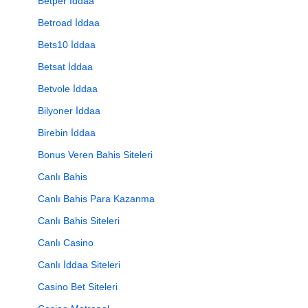
Betper İddaa
Betroad İddaa
Bets10 İddaa
Betsat İddaa
Betvole İddaa
Bilyoner İddaa
Birebin İddaa
Bonus Veren Bahis Siteleri
Canlı Bahis
Canlı Bahis Para Kazanma
Canlı Bahis Siteleri
Canlı Casino
Canlı İddaa Siteleri
Casino Bet Siteleri