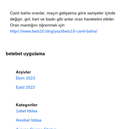
Canlı bahis oranlar, maçın gidişatına göre saniyeler içinde
değişir; gol, kart ve baskı gibi anlar oran hareketini etkiler.
Oran mantığını öğrenmek için:
https://www.bets10.blog/yazi/bets10-canli-bahis/
betebet uygulama
Arşivler
Ekim 2023
Eylül 2023
Kategoriler
1xbet İddaa
Aresbet İddaa