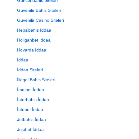
Güncel Bahis Siteleri
Güvenilir Bahis Siteleri
Güvenilir Casino Siteleri
Hepsibahis İddaa
Holiganbet İddaa
Hovarda İddaa
İddaa
İddaa Siteleri
İllegal Bahis Siteleri
İmajbet İddaa
İnterbahis İddaa
İntobet İddaa
Jetbahis İddaa
Jojobet İddaa