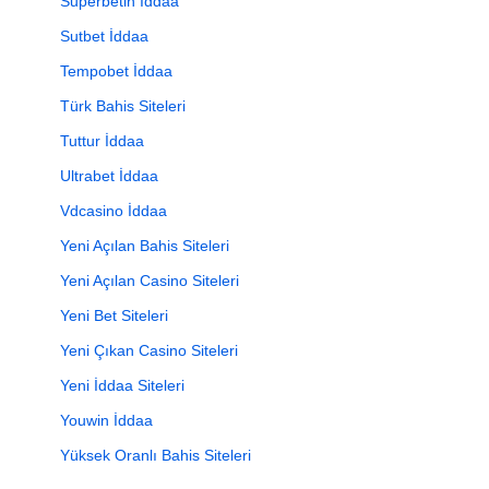
Superbetin İddaa
Sutbet İddaa
Tempobet İddaa
Türk Bahis Siteleri
Tuttur İddaa
Ultrabet İddaa
Vdcasino İddaa
Yeni Açılan Bahis Siteleri
Yeni Açılan Casino Siteleri
Yeni Bet Siteleri
Yeni Çıkan Casino Siteleri
Yeni İddaa Siteleri
Youwin İddaa
Yüksek Oranlı Bahis Siteleri