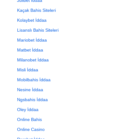
Julibet İddaa
Kaçak Bahis Siteleri
Kolaybet İddaa
Lisanslı Bahis Siteleri
Mariobet İddaa
Matbet İddaa
Milanobet İddaa
Misli İddaa
Mobilbahis İddaa
Nesine İddaa
Ngsbahis İddaa
Oley İddaa
Online Bahis
Online Casino