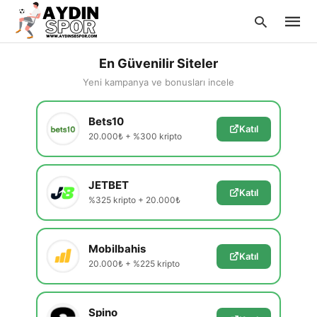
En Güvenilir Siteler
Yeni kampanya ve bonusları incele
Type
Bets10
your
Katıl
searc
20.000₺ + %300 kripto
query
and
hit
enter:
JETBET
Katıl
%325 kripto + 20.000₺
Mobilbahis
Katıl
20.000₺ + %225 kripto
Spino