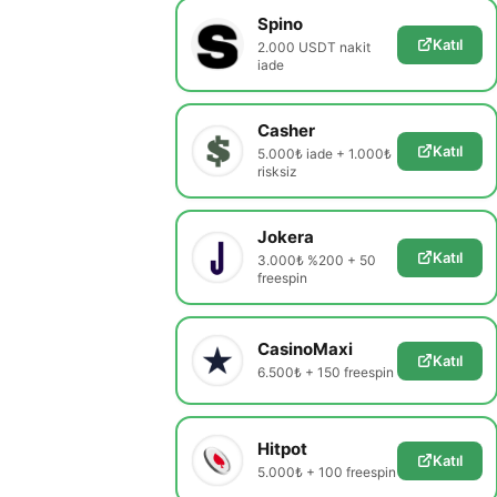
Spino
Katıl
2.000 USDT nakit
iade
Casher
Katıl
5.000₺ iade + 1.000₺
risksiz
Jokera
Katıl
3.000₺ %200 + 50
freespin
CasinoMaxi
Katıl
6.500₺ + 150 freespin
Hitpot
Katıl
5.000₺ + 100 freespin