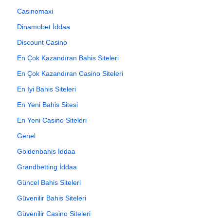
Casinomaxi
Dinamobet İddaa
Discount Casino
En Çok Kazandıran Bahis Siteleri
En Çok Kazandıran Casino Siteleri
En İyi Bahis Siteleri
En Yeni Bahis Sitesi
En Yeni Casino Siteleri
Genel
Goldenbahis İddaa
Grandbetting İddaa
Güncel Bahis Siteleri
Güvenilir Bahis Siteleri
Güvenilir Casino Siteleri