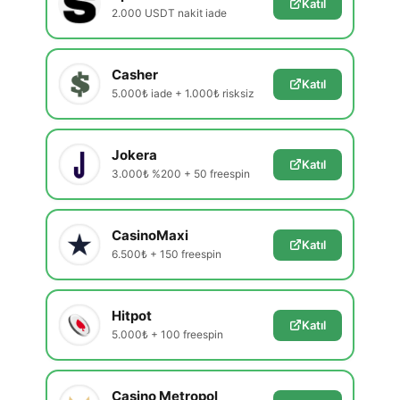
Katıl
2.000 USDT nakit iade
Casher
Katıl
5.000₺ iade + 1.000₺ risksiz
Jokera
Katıl
3.000₺ %200 + 50 freespin
CasinoMaxi
Katıl
6.500₺ + 150 freespin
Hitpot
Katıl
5.000₺ + 100 freespin
Casino Metropol