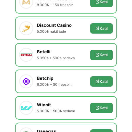
Katıl
8.000₺ + 150 freespin
Discount Casino
Katıl
5.000₺ nakit iade
Betelli
Katıl
5.050₺ + 500₺ bedava
Betchip
Katıl
6.000₺ + 80 freespin
Winnit
Katıl
5.000₺ + 500₺ bedava
Davegas