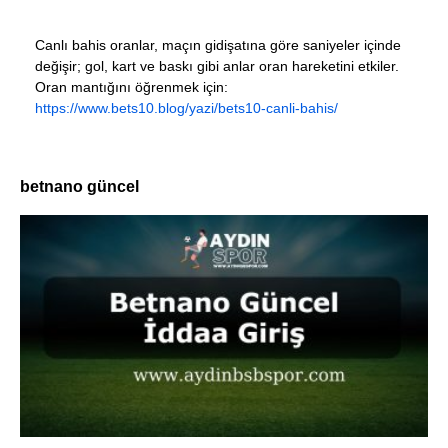
Canlı bahis oranlar, maçın gidişatına göre saniyeler içinde
değişir; gol, kart ve baskı gibi anlar oran hareketini etkiler.
Oran mantığını öğrenmek için:
https://www.bets10.blog/yazi/bets10-canli-bahis/
betnano güncel