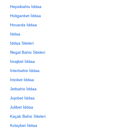
Hepsibahis İddaa
Holiganbet İddaa
Hovarda İddaa
İddaa
İddaa Siteleri
İllegal Bahis Siteleri
İmajbet İddaa
İnterbahis İddaa
İntobet İddaa
Jetbahis İddaa
Jojobet İddaa
Julibet İddaa
Kaçak Bahis Siteleri
Kolaybet İddaa