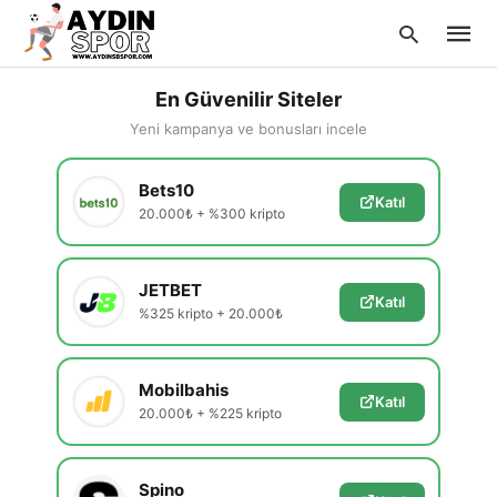
En Güvenilir Siteler
Yeni kampanya ve bonusları incele
Type
Bets10
your
Katıl
searc
20.000₺ + %300 kripto
query
and
hit
enter:
JETBET
Katıl
%325 kripto + 20.000₺
Mobilbahis
Katıl
20.000₺ + %225 kripto
Spino