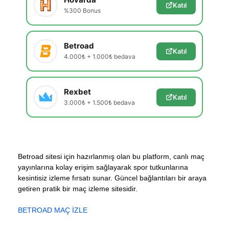
Katıl
%300 Bonus
Betroad
Katıl
4.000₺ + 1.000₺ bedava
Rexbet
Katıl
3.000₺ + 1.500₺ bedava
Betroad sitesi için hazırlanmış olan bu platform, canlı maç
yayınlarına kolay erişim sağlayarak spor tutkunlarına
kesintisiz izleme fırsatı sunar. Güncel bağlantıları bir araya
getiren pratik bir maç izleme sitesidir.
BETROAD MAÇ İZLE