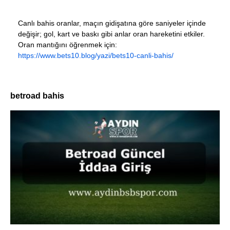
Canlı bahis oranlar, maçın gidişatına göre saniyeler içinde
değişir; gol, kart ve baskı gibi anlar oran hareketini etkiler.
Oran mantığını öğrenmek için:
https://www.bets10.blog/yazi/bets10-canli-bahis/
betroad bahis