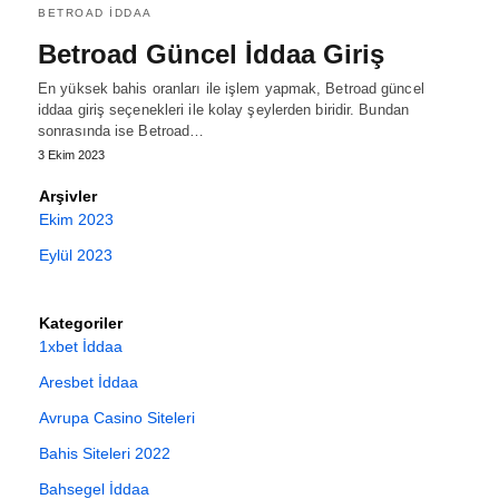
BETROAD İDDAA
Betroad Güncel İddaa Giriş
En yüksek bahis oranları ile işlem yapmak, Betroad güncel
iddaa giriş seçenekleri ile kolay şeylerden biridir. Bundan
sonrasında ise Betroad…
3 Ekim 2023
Arşivler
Ekim 2023
Eylül 2023
Kategoriler
1xbet İddaa
Aresbet İddaa
Avrupa Casino Siteleri
Bahis Siteleri 2022
Bahsegel İddaa