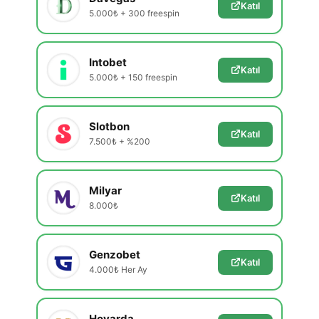
Katıl
5.000₺ + 300 freespin
Intobet
Katıl
5.000₺ + 150 freespin
Slotbon
Katıl
7.500₺ + %200
Milyar
Katıl
8.000₺
Genzobet
Katıl
4.000₺ Her Ay
Hovarda