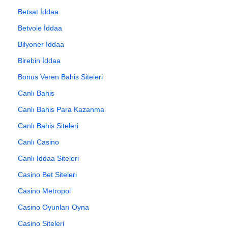
Betsat İddaa
Betvole İddaa
Bilyoner İddaa
Birebin İddaa
Bonus Veren Bahis Siteleri
Canlı Bahis
Canlı Bahis Para Kazanma
Canlı Bahis Siteleri
Canlı Casino
Canlı İddaa Siteleri
Casino Bet Siteleri
Casino Metropol
Casino Oyunları Oyna
Casino Siteleri