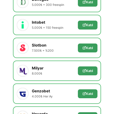
Katıl
5.000₺ + 300 freespin
Intobet
Katıl
5.000₺ + 150 freespin
Slotbon
Katıl
7.500₺ + %200
Milyar
Katıl
8.000₺
Genzobet
Katıl
4.000₺ Her Ay
Hovarda