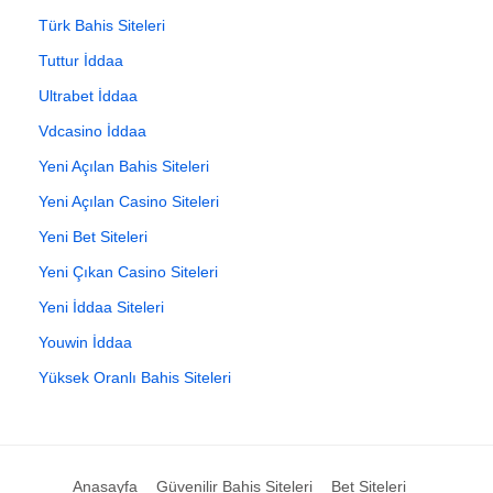
Türk Bahis Siteleri
Tuttur İddaa
Ultrabet İddaa
Vdcasino İddaa
Yeni Açılan Bahis Siteleri
Yeni Açılan Casino Siteleri
Yeni Bet Siteleri
Yeni Çıkan Casino Siteleri
Yeni İddaa Siteleri
Youwin İddaa
Yüksek Oranlı Bahis Siteleri
Anasayfa
Güvenilir Bahis Siteleri
Bet Siteleri