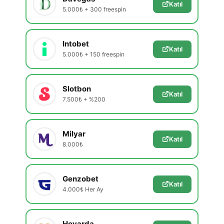
Katıl
5.000₺ + 300 freespin
Intobet
Katıl
5.000₺ + 150 freespin
Slotbon
Katıl
7.500₺ + %200
Milyar
Katıl
8.000₺
Genzobet
Katıl
4.000₺ Her Ay
Hovarda