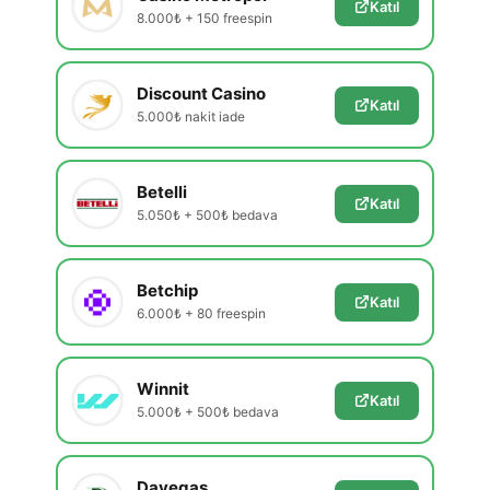
Katıl
8.000₺ + 150 freespin
Discount Casino
Katıl
5.000₺ nakit iade
Betelli
Katıl
5.050₺ + 500₺ bedava
Betchip
Katıl
6.000₺ + 80 freespin
Winnit
Katıl
5.000₺ + 500₺ bedava
Davegas