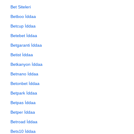
Bet Siteleri
Betboo İddaa
Betcup İddaa
Betebet İddaa
Betgaranti İddaa
Betist İddaa
Betkanyon İddaa
Betnano İddaa
Betonbet İddaa
Betpark İddaa
Betpas İddaa
Betper İddaa
Betroad İddaa
Bets10 İddaa