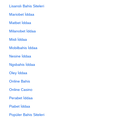
Lisanslı Bahis Siteleri
Mariobet İddaa
Matbet İddaa
Milanobet İddaa
Misli İddaa
Mobilbahis İddaa
Nesine İddaa
Ngsbahis İddaa
Oley İddaa
Online Bahis
Online Casino
Perabet İddaa
Piabet İddaa
Popüler Bahis Siteleri