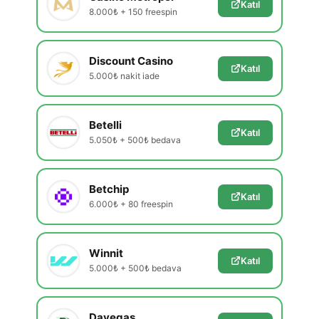
Katıl
8.000₺ + 150 freespin
Discount Casino
Katıl
5.000₺ nakit iade
Betelli
Katıl
5.050₺ + 500₺ bedava
Betchip
Katıl
6.000₺ + 80 freespin
Winnit
Katıl
5.000₺ + 500₺ bedava
Davegas