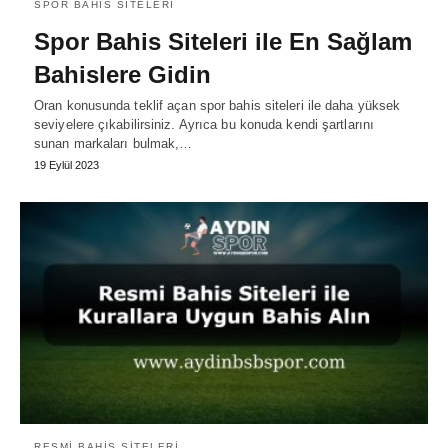
SPOR BAHIS SITELERI
Spor Bahis Siteleri ile En Sağlam
Bahislere Gidin
Oran konusunda teklif açan spor bahis siteleri ile daha yüksek
seviyelere çıkabilirsiniz. Ayrıca bu konuda kendi şartlarını
sunan markaları bulmak,…
19 Eylül 2023
RESMI BAHIS SITELERI