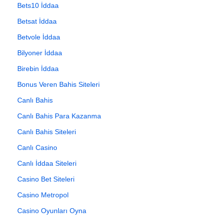
Bets10 İddaa
Betsat İddaa
Betvole İddaa
Bilyoner İddaa
Birebin İddaa
Bonus Veren Bahis Siteleri
Canlı Bahis
Canlı Bahis Para Kazanma
Canlı Bahis Siteleri
Canlı Casino
Canlı İddaa Siteleri
Casino Bet Siteleri
Casino Metropol
Casino Oyunları Oyna