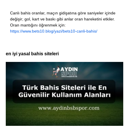
Canlı bahis oranlar, maçın gidişatına göre saniyeler içinde
değişir; gol, kart ve baskı gibi anlar oran hareketini etkiler.
Oran mantığını öğrenmek için:
https://www.bets10.blog/yazi/bets10-canli-bahis/
en iyi yasal bahis siteleri