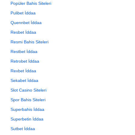
Popüler Bahis Siteleri
Pulibet İddaa
Quennbet İddaa
Resbet İddaa
Resmi Bahis Siteleri
Restbet İddaa
Retrobet İddaa
Rexbet İddaa
Sekabet İddaa
Slot Casino Siteleri
Spor Bahis Siteleri
Superbahis İddaa
Superbetin İddaa
Sutbet İddaa