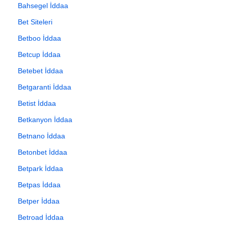
Bahsegel İddaa
Bet Siteleri
Betboo İddaa
Betcup İddaa
Betebet İddaa
Betgaranti İddaa
Betist İddaa
Betkanyon İddaa
Betnano İddaa
Betonbet İddaa
Betpark İddaa
Betpas İddaa
Betper İddaa
Betroad İddaa