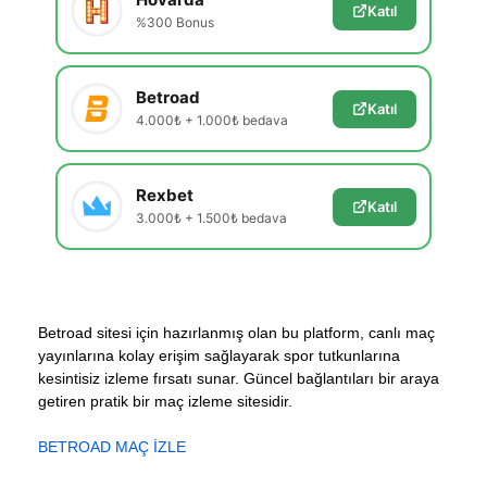
Katıl
%300 Bonus
Betroad
Katıl
4.000₺ + 1.000₺ bedava
Rexbet
Katıl
3.000₺ + 1.500₺ bedava
Betroad sitesi için hazırlanmış olan bu platform, canlı maç
yayınlarına kolay erişim sağlayarak spor tutkunlarına
kesintisiz izleme fırsatı sunar. Güncel bağlantıları bir araya
getiren pratik bir maç izleme sitesidir.
BETROAD MAÇ İZLE