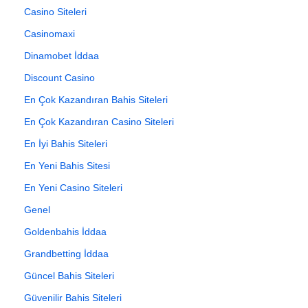
Casino Siteleri
Casinomaxi
Dinamobet İddaa
Discount Casino
En Çok Kazandıran Bahis Siteleri
En Çok Kazandıran Casino Siteleri
En İyi Bahis Siteleri
En Yeni Bahis Sitesi
En Yeni Casino Siteleri
Genel
Goldenbahis İddaa
Grandbetting İddaa
Güncel Bahis Siteleri
Güvenilir Bahis Siteleri