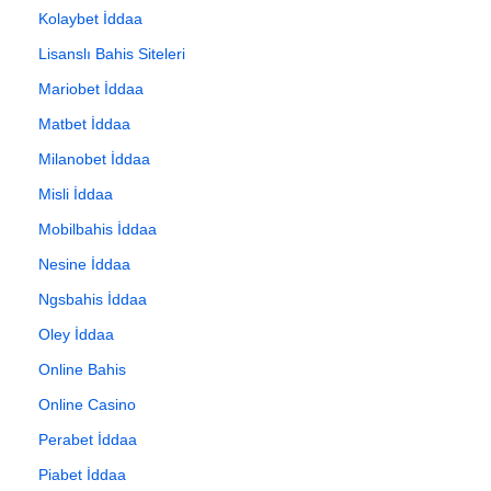
Kolaybet İddaa
Lisanslı Bahis Siteleri
Mariobet İddaa
Matbet İddaa
Milanobet İddaa
Misli İddaa
Mobilbahis İddaa
Nesine İddaa
Ngsbahis İddaa
Oley İddaa
Online Bahis
Online Casino
Perabet İddaa
Piabet İddaa