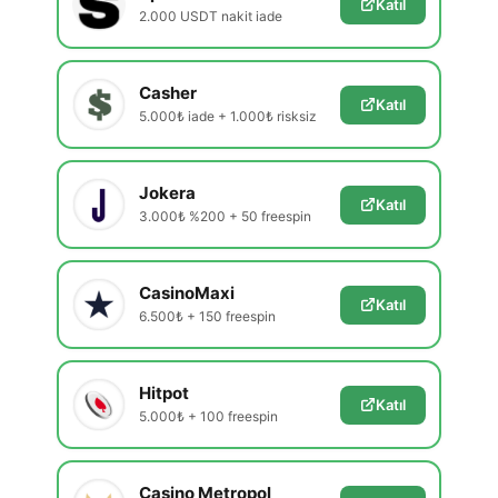
Katıl
2.000 USDT nakit iade
Casher
Katıl
5.000₺ iade + 1.000₺ risksiz
Jokera
Katıl
3.000₺ %200 + 50 freespin
CasinoMaxi
Katıl
6.500₺ + 150 freespin
Hitpot
Katıl
5.000₺ + 100 freespin
Casino Metropol