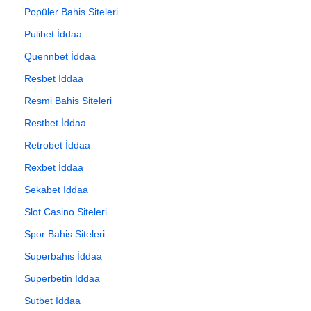
Popüler Bahis Siteleri
Pulibet İddaa
Quennbet İddaa
Resbet İddaa
Resmi Bahis Siteleri
Restbet İddaa
Retrobet İddaa
Rexbet İddaa
Sekabet İddaa
Slot Casino Siteleri
Spor Bahis Siteleri
Superbahis İddaa
Superbetin İddaa
Sutbet İddaa