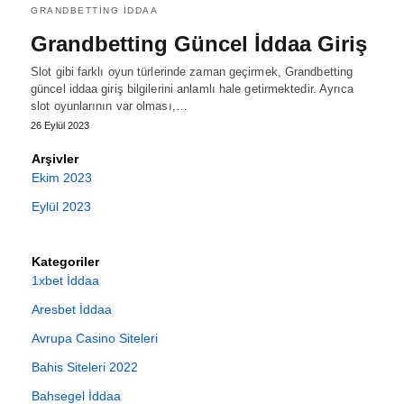
GRANDBETTING İDDAA
Grandbetting Güncel İddaa Giriş
Slot gibi farklı oyun türlerinde zaman geçirmek, Grandbetting
güncel iddaa giriş bilgilerini anlamlı hale getirmektedir. Ayrıca
slot oyunlarının var olması,…
26 Eylül 2023
Arşivler
Ekim 2023
Eylül 2023
Kategoriler
1xbet İddaa
Aresbet İddaa
Avrupa Casino Siteleri
Bahis Siteleri 2022
Bahsegel İddaa