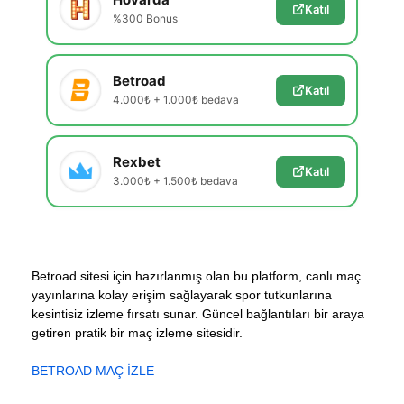
Katıl
%300 Bonus
Betroad
Katıl
4.000₺ + 1.000₺ bedava
Rexbet
Katıl
3.000₺ + 1.500₺ bedava
Betroad sitesi için hazırlanmış olan bu platform, canlı maç
yayınlarına kolay erişim sağlayarak spor tutkunlarına
kesintisiz izleme fırsatı sunar. Güncel bağlantıları bir araya
getiren pratik bir maç izleme sitesidir.
BETROAD MAÇ İZLE