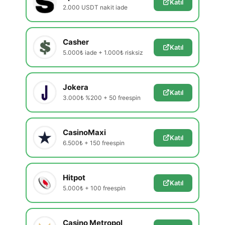
Katıl
2.000 USDT nakit iade
Casher
Katıl
5.000₺ iade + 1.000₺ risksiz
Jokera
Katıl
3.000₺ %200 + 50 freespin
CasinoMaxi
Katıl
6.500₺ + 150 freespin
Hitpot
Katıl
5.000₺ + 100 freespin
Casino Metropol