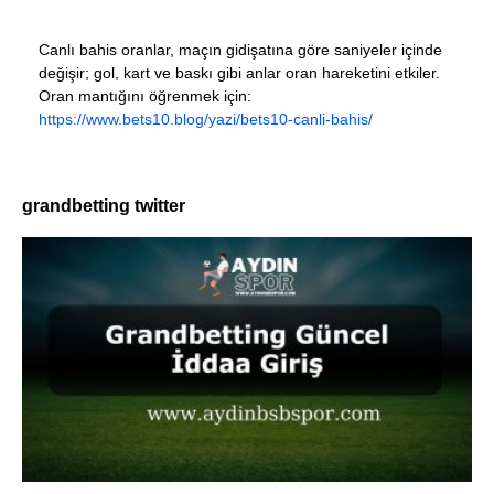
Canlı bahis oranlar, maçın gidişatına göre saniyeler içinde
değişir; gol, kart ve baskı gibi anlar oran hareketini etkiler.
Oran mantığını öğrenmek için:
https://www.bets10.blog/yazi/bets10-canli-bahis/
grandbetting twitter