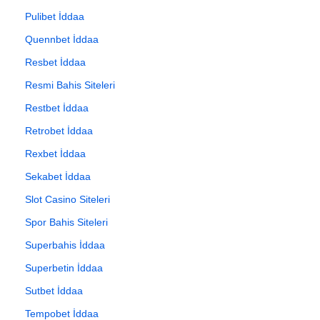
Pulibet İddaa
Quennbet İddaa
Resbet İddaa
Resmi Bahis Siteleri
Restbet İddaa
Retrobet İddaa
Rexbet İddaa
Sekabet İddaa
Slot Casino Siteleri
Spor Bahis Siteleri
Superbahis İddaa
Superbetin İddaa
Sutbet İddaa
Tempobet İddaa