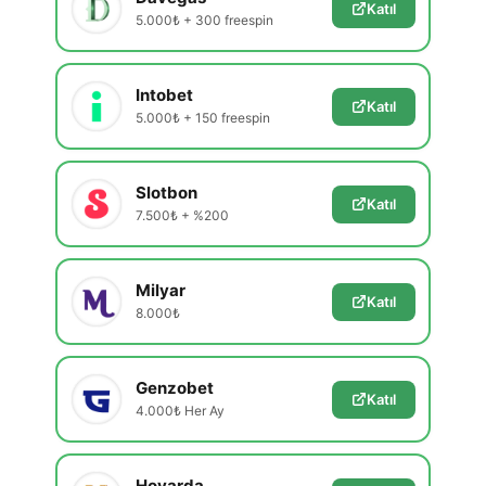
Katıl
5.000₺ + 300 freespin
Intobet
Katıl
5.000₺ + 150 freespin
Slotbon
Katıl
7.500₺ + %200
Milyar
Katıl
8.000₺
Genzobet
Katıl
4.000₺ Her Ay
Hovarda