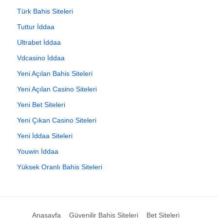
Türk Bahis Siteleri
Tuttur İddaa
Ultrabet İddaa
Vdcasino İddaa
Yeni Açılan Bahis Siteleri
Yeni Açılan Casino Siteleri
Yeni Bet Siteleri
Yeni Çıkan Casino Siteleri
Yeni İddaa Siteleri
Youwin İddaa
Yüksek Oranlı Bahis Siteleri
Anasayfa
Güvenilir Bahis Siteleri
Bet Siteleri