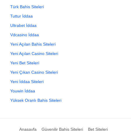
Türk Bahis Siteleri
Tuttur İddaa
Ultrabet İddaa
Vdcasino İddaa
Yeni Açılan Bahis Siteleri
Yeni Açılan Casino Siteleri
Yeni Bet Siteleri
Yeni Çıkan Casino Siteleri
Yeni İddaa Siteleri
Youwin İddaa
Yüksek Oranlı Bahis Siteleri
Anasayfa
Güvenilir Bahis Siteleri
Bet Siteleri