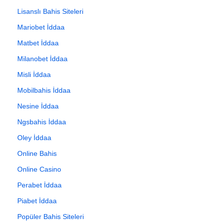
Lisanslı Bahis Siteleri
Mariobet İddaa
Matbet İddaa
Milanobet İddaa
Misli İddaa
Mobilbahis İddaa
Nesine İddaa
Ngsbahis İddaa
Oley İddaa
Online Bahis
Online Casino
Perabet İddaa
Piabet İddaa
Popüler Bahis Siteleri