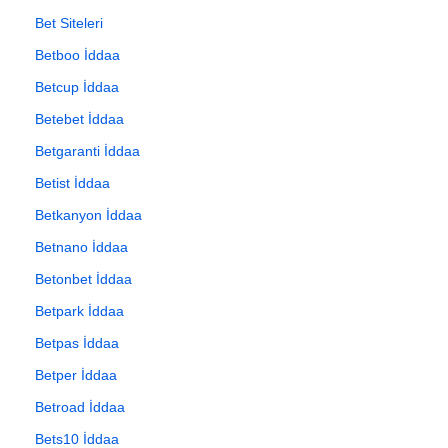
Bet Siteleri
Betboo İddaa
Betcup İddaa
Betebet İddaa
Betgaranti İddaa
Betist İddaa
Betkanyon İddaa
Betnano İddaa
Betonbet İddaa
Betpark İddaa
Betpas İddaa
Betper İddaa
Betroad İddaa
Bets10 İddaa