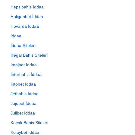
Hepsibahis İddaa
Holiganbet İddaa
Hovarda İddaa
İddaa
İddaa Siteleri
İllegal Bahis Siteleri
İmajbet İddaa
İnterbahis İddaa
İntobet İddaa
Jetbahis İddaa
Jojobet İddaa
Julibet İddaa
Kaçak Bahis Siteleri
Kolaybet İddaa