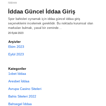
İDDAA
İddaa Güncel İddaa Giriş
Spor bahisleri oynamak için iddaa güncel iddaa giriş
seçeneklerini incelemek gereklidir. Bu noktada kurumsal olan
markaları bulmak, yasal bir zeminde…
20 Eylül 2023
Arşivler
Ekim 2023
Eylül 2023
Kategoriler
1xbet İddaa
Aresbet İddaa
Avrupa Casino Siteleri
Bahis Siteleri 2022
Bahsegel İddaa