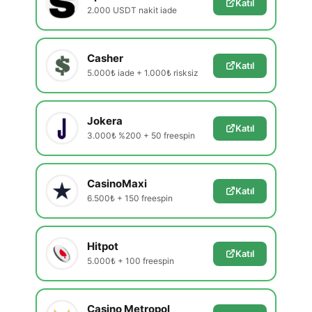
Katıl
2.000 USDT nakit iade
Casher
Katıl
5.000₺ iade + 1.000₺ risksiz
Jokera
Katıl
3.000₺ %200 + 50 freespin
CasinoMaxi
Katıl
6.500₺ + 150 freespin
Hitpot
Katıl
5.000₺ + 100 freespin
Casino Metropol