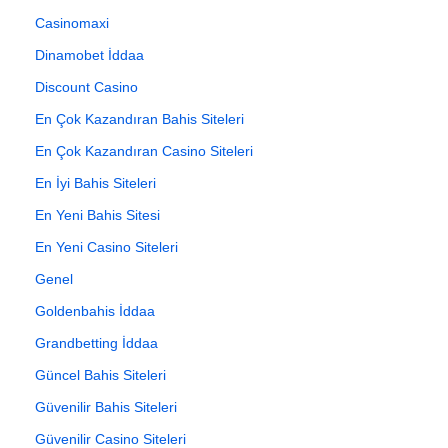
Casinomaxi
Dinamobet İddaa
Discount Casino
En Çok Kazandıran Bahis Siteleri
En Çok Kazandıran Casino Siteleri
En İyi Bahis Siteleri
En Yeni Bahis Sitesi
En Yeni Casino Siteleri
Genel
Goldenbahis İddaa
Grandbetting İddaa
Güncel Bahis Siteleri
Güvenilir Bahis Siteleri
Güvenilir Casino Siteleri