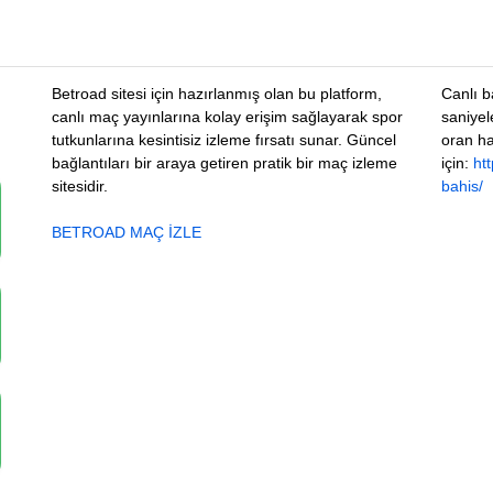
Betroad sitesi için hazırlanmış olan bu platform,
Canlı b
canlı maç yayınlarına kolay erişim sağlayarak spor
saniyele
tutkunlarına kesintisiz izleme fırsatı sunar. Güncel
oran ha
bağlantıları bir araya getiren pratik bir maç izleme
için:
ht
sitesidir.
bahis/
BETROAD MAÇ İZLE