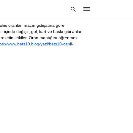
ahis oranlar, maçın gidişatına göre
r içinde değişir; gol, kart ve baskı gibi anlar
reketini etkiler. Oran mantığını öğrenmek
tps://www.bets10.blog/yazi/bets10-canli-
Type
your
search
query
and
hit
enter: