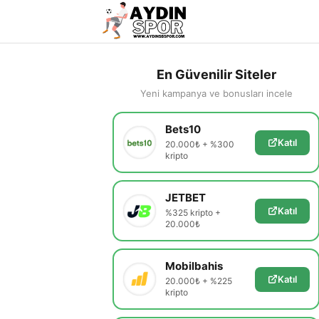
En Güvenilir Siteler
Yeni kampanya ve bonusları incele
Bets10
Katıl
20.000₺ + %300
kripto
JETBET
Katıl
%325 kripto +
20.000₺
Mobilbahis
Katıl
20.000₺ + %225
kripto