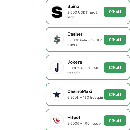
Spino
Katıl
2.000 USDT nakit
iade
Casher
Katıl
5.000₺ iade + 1.000₺
risksiz
Jokera
Katıl
3.000₺ %200 + 50
freespin
CasinoMaxi
Katıl
6.500₺ + 150 freespin
Hitpot
Katıl
5.000₺ + 100 freespin