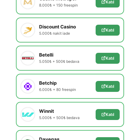
Katıl
8.000₺ + 150 freespin
Discount Casino
Katıl
5.000₺ nakit iade
Betelli
Katıl
5.050₺ + 500₺ bedava
Betchip
Katıl
6.000₺ + 80 freespin
Winnit
Katıl
5.000₺ + 500₺ bedava
Davegas