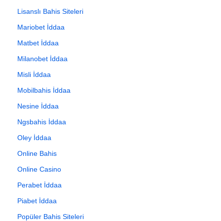
Lisanslı Bahis Siteleri
Mariobet İddaa
Matbet İddaa
Milanobet İddaa
Misli İddaa
Mobilbahis İddaa
Nesine İddaa
Ngsbahis İddaa
Oley İddaa
Online Bahis
Online Casino
Perabet İddaa
Piabet İddaa
Popüler Bahis Siteleri