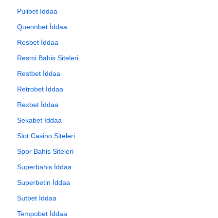
Pulibet İddaa
Quennbet İddaa
Resbet İddaa
Resmi Bahis Siteleri
Restbet İddaa
Retrobet İddaa
Rexbet İddaa
Sekabet İddaa
Slot Casino Siteleri
Spor Bahis Siteleri
Superbahis İddaa
Superbetin İddaa
Sutbet İddaa
Tempobet İddaa