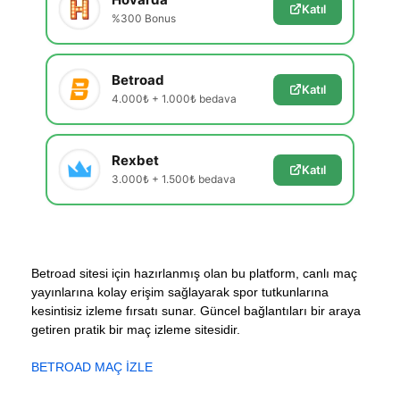
Katıl
%300 Bonus
Betroad
Katıl
4.000₺ + 1.000₺ bedava
Rexbet
Katıl
3.000₺ + 1.500₺ bedava
Betroad sitesi için hazırlanmış olan bu platform, canlı maç
yayınlarına kolay erişim sağlayarak spor tutkunlarına
kesintisiz izleme fırsatı sunar. Güncel bağlantıları bir araya
getiren pratik bir maç izleme sitesidir.
BETROAD MAÇ İZLE