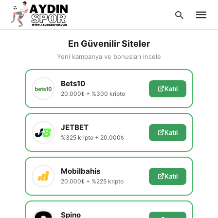
En Güvenilir Siteler
Yeni kampanya ve bonusları incele
Type
Bets10
your
Katıl
searc
20.000₺ + %300 kripto
query
and
hit
enter:
JETBET
Katıl
%325 kripto + 20.000₺
Mobilbahis
Katıl
20.000₺ + %225 kripto
Spino