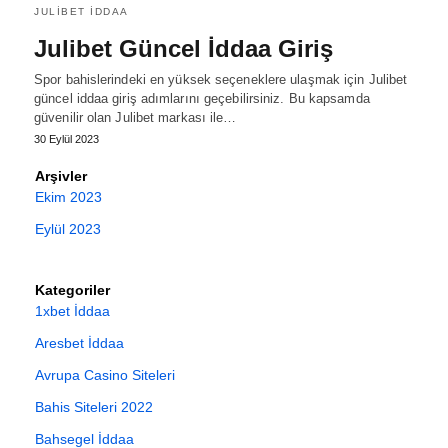
JULIBET İDDAA
Julibet Güncel İddaa Giriş
Spor bahislerindeki en yüksek seçeneklere ulaşmak için Julibet
güncel iddaa giriş adımlarını geçebilirsiniz. Bu kapsamda
güvenilir olan Julibet markası ile…
30 Eylül 2023
Arşivler
Ekim 2023
Eylül 2023
Kategoriler
1xbet İddaa
Aresbet İddaa
Avrupa Casino Siteleri
Bahis Siteleri 2022
Bahsegel İddaa