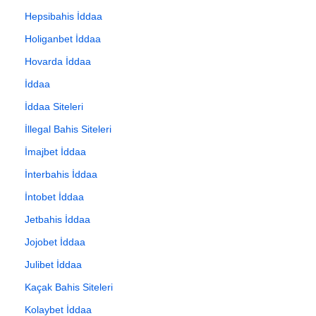
Hepsibahis İddaa
Holiganbet İddaa
Hovarda İddaa
İddaa
İddaa Siteleri
İllegal Bahis Siteleri
İmajbet İddaa
İnterbahis İddaa
İntobet İddaa
Jetbahis İddaa
Jojobet İddaa
Julibet İddaa
Kaçak Bahis Siteleri
Kolaybet İddaa