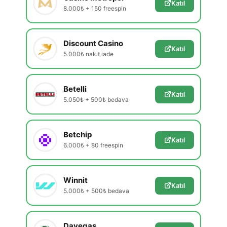
Katıl
8.000₺ + 150 freespin
Discount Casino
Katıl
5.000₺ nakit iade
Betelli
Katıl
5.050₺ + 500₺ bedava
Betchip
Katıl
6.000₺ + 80 freespin
Winnit
Katıl
5.000₺ + 500₺ bedava
Davegas