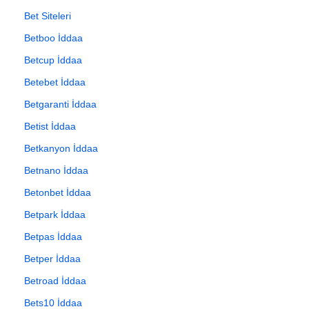
Bet Siteleri
Betboo İddaa
Betcup İddaa
Betebet İddaa
Betgaranti İddaa
Betist İddaa
Betkanyon İddaa
Betnano İddaa
Betonbet İddaa
Betpark İddaa
Betpas İddaa
Betper İddaa
Betroad İddaa
Bets10 İddaa