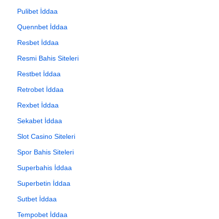
Pulibet İddaa
Quennbet İddaa
Resbet İddaa
Resmi Bahis Siteleri
Restbet İddaa
Retrobet İddaa
Rexbet İddaa
Sekabet İddaa
Slot Casino Siteleri
Spor Bahis Siteleri
Superbahis İddaa
Superbetin İddaa
Sutbet İddaa
Tempobet İddaa