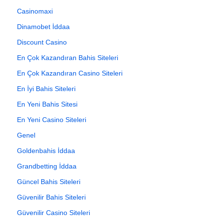
Casinomaxi
Dinamobet İddaa
Discount Casino
En Çok Kazandıran Bahis Siteleri
En Çok Kazandıran Casino Siteleri
En İyi Bahis Siteleri
En Yeni Bahis Sitesi
En Yeni Casino Siteleri
Genel
Goldenbahis İddaa
Grandbetting İddaa
Güncel Bahis Siteleri
Güvenilir Bahis Siteleri
Güvenilir Casino Siteleri