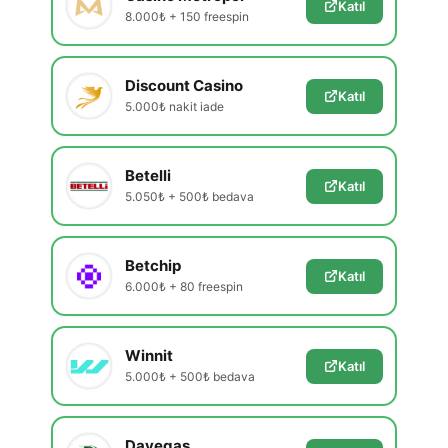
Katıl
8.000₺ + 150 freespin
Discount Casino
Katıl
5.000₺ nakit iade
Betelli
Katıl
5.050₺ + 500₺ bedava
Betchip
Katıl
6.000₺ + 80 freespin
Winnit
Katıl
5.000₺ + 500₺ bedava
Davegas