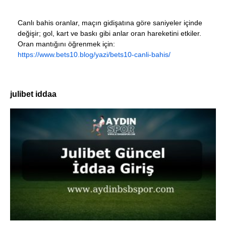
Canlı bahis oranlar, maçın gidişatına göre saniyeler içinde
değişir; gol, kart ve baskı gibi anlar oran hareketini etkiler.
Oran mantığını öğrenmek için:
https://www.bets10.blog/yazi/bets10-canli-bahis/
julibet iddaa