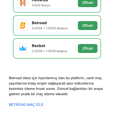
Katıl
%300 Bonus
Betroad
Katıl
4.000₺ + 1.000₺ bedava
Rexbet
Katıl
3.000₺ + 1.500₺ bedava
Betroad sitesi için hazırlanmış olan bu platform, canlı maç
yayınlarına kolay erişim sağlayarak spor tutkunlarına
kesintisiz izleme fırsatı sunar. Güncel bağlantıları bir araya
getiren pratik bir maç izleme sitesidir.
BETROAD MAÇ İZLE