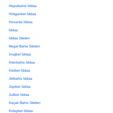
Hepsibahis İddaa
Holiganbet İddaa
Hovarda İddaa
İddaa
İddaa Siteleri
İllegal Bahis Siteleri
İmajbet İddaa
İnterbahis İddaa
İntobet İddaa
Jetbahis İddaa
Jojobet İddaa
Julibet İddaa
Kaçak Bahis Siteleri
Kolaybet İddaa