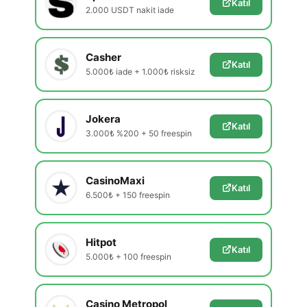
Katıl
2.000 USDT nakit iade
Casher
Katıl
5.000₺ iade + 1.000₺ risksiz
Jokera
Katıl
3.000₺ %200 + 50 freespin
CasinoMaxi
Katıl
6.500₺ + 150 freespin
Hitpot
Katıl
5.000₺ + 100 freespin
Casino Metropol