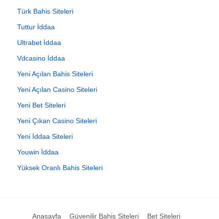
Türk Bahis Siteleri
Tuttur İddaa
Ultrabet İddaa
Vdcasino İddaa
Yeni Açılan Bahis Siteleri
Yeni Açılan Casino Siteleri
Yeni Bet Siteleri
Yeni Çıkan Casino Siteleri
Yeni İddaa Siteleri
Youwin İddaa
Yüksek Oranlı Bahis Siteleri
Anasayfa
Güvenilir Bahis Siteleri
Bet Siteleri