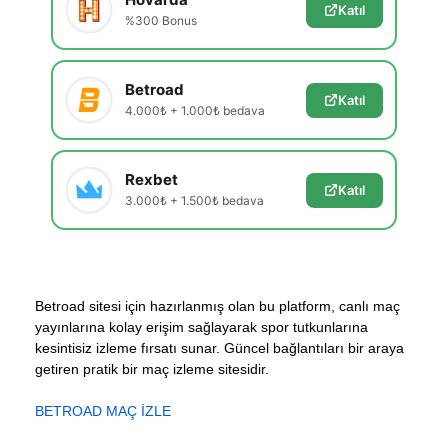
Katıl
%300 Bonus
Betroad
Katıl
4.000₺ + 1.000₺ bedava
Rexbet
Katıl
3.000₺ + 1.500₺ bedava
Betroad sitesi için hazırlanmış olan bu platform, canlı maç
yayınlarına kolay erişim sağlayarak spor tutkunlarına
kesintisiz izleme fırsatı sunar. Güncel bağlantıları bir araya
getiren pratik bir maç izleme sitesidir.
BETROAD MAÇ İZLE