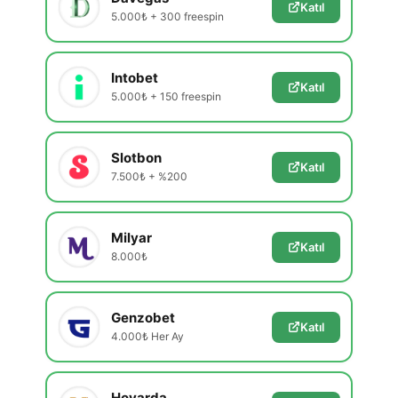
Katıl
5.000₺ + 300 freespin
Intobet
Katıl
5.000₺ + 150 freespin
Slotbon
Katıl
7.500₺ + %200
Milyar
Katıl
8.000₺
Genzobet
Katıl
4.000₺ Her Ay
Hovarda