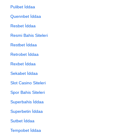
Pulibet İddaa
Quennbet İddaa
Resbet İddaa
Resmi Bahis Siteleri
Restbet İddaa
Retrobet İddaa
Rexbet İddaa
Sekabet İddaa
Slot Casino Siteleri
Spor Bahis Siteleri
Superbahis İddaa
Superbetin İddaa
Sutbet İddaa
Tempobet İddaa