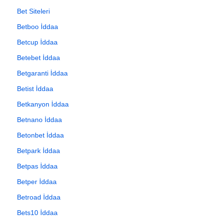
Bet Siteleri
Betboo İddaa
Betcup İddaa
Betebet İddaa
Betgaranti İddaa
Betist İddaa
Betkanyon İddaa
Betnano İddaa
Betonbet İddaa
Betpark İddaa
Betpas İddaa
Betper İddaa
Betroad İddaa
Bets10 İddaa