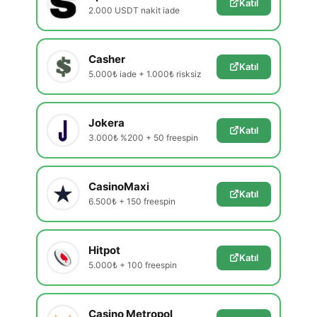
Katıl
2.000 USDT nakit iade
Casher
Katıl
5.000₺ iade + 1.000₺ risksiz
Jokera
Katıl
3.000₺ %200 + 50 freespin
CasinoMaxi
Katıl
6.500₺ + 150 freespin
Hitpot
Katıl
5.000₺ + 100 freespin
Casino Metropol