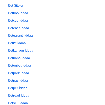
Bet Siteleri
Betboo İddaa
Betcup İddaa
Betebet İddaa
Betgaranti İddaa
Betist İddaa
Betkanyon İddaa
Betnano İddaa
Betonbet İddaa
Betpark İddaa
Betpas İddaa
Betper İddaa
Betroad İddaa
Bets10 İddaa