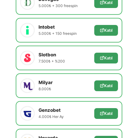
Katıl
5.000₺ + 300 freespin
Intobet
Katıl
5.000₺ + 150 freespin
Slotbon
Katıl
7.500₺ + %200
Milyar
Katıl
8.000₺
Genzobet
Katıl
4.000₺ Her Ay
Hovarda