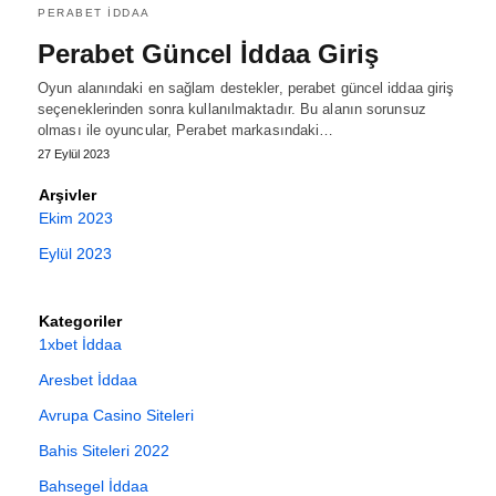
PERABET İDDAA
Perabet Güncel İddaa Giriş
Oyun alanındaki en sağlam destekler, perabet güncel iddaa giriş
seçeneklerinden sonra kullanılmaktadır. Bu alanın sorunsuz
olması ile oyuncular, Perabet markasındaki…
27 Eylül 2023
Arşivler
Ekim 2023
Eylül 2023
Kategoriler
1xbet İddaa
Aresbet İddaa
Avrupa Casino Siteleri
Bahis Siteleri 2022
Bahsegel İddaa