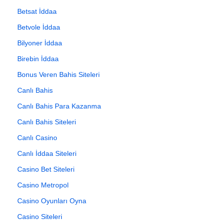
Betsat İddaa
Betvole İddaa
Bilyoner İddaa
Birebin İddaa
Bonus Veren Bahis Siteleri
Canlı Bahis
Canlı Bahis Para Kazanma
Canlı Bahis Siteleri
Canlı Casino
Canlı İddaa Siteleri
Casino Bet Siteleri
Casino Metropol
Casino Oyunları Oyna
Casino Siteleri