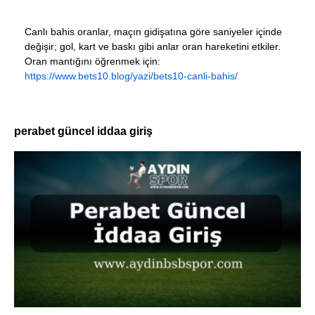
Canlı bahis oranlar, maçın gidişatına göre saniyeler içinde
değişir; gol, kart ve baskı gibi anlar oran hareketini etkiler.
Oran mantığını öğrenmek için:
https://www.bets10.blog/yazi/bets10-canli-bahis/
perabet güncel iddaa giriş