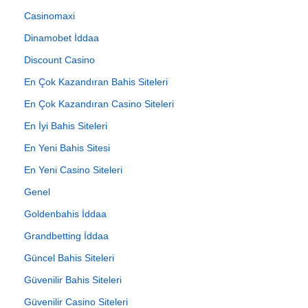
Casinomaxi
Dinamobet İddaa
Discount Casino
En Çok Kazandıran Bahis Siteleri
En Çok Kazandıran Casino Siteleri
En İyi Bahis Siteleri
En Yeni Bahis Sitesi
En Yeni Casino Siteleri
Genel
Goldenbahis İddaa
Grandbetting İddaa
Güncel Bahis Siteleri
Güvenilir Bahis Siteleri
Güvenilir Casino Siteleri