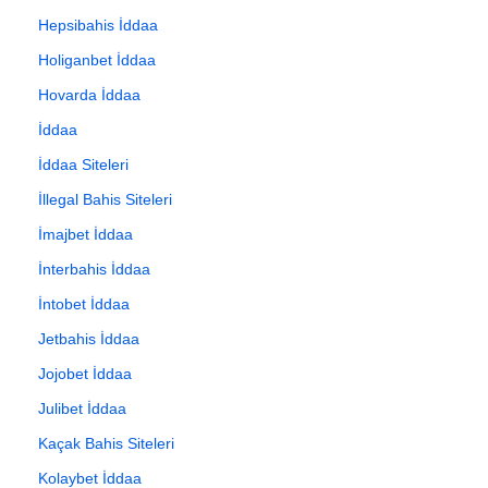
Hepsibahis İddaa
Holiganbet İddaa
Hovarda İddaa
İddaa
İddaa Siteleri
İllegal Bahis Siteleri
İmajbet İddaa
İnterbahis İddaa
İntobet İddaa
Jetbahis İddaa
Jojobet İddaa
Julibet İddaa
Kaçak Bahis Siteleri
Kolaybet İddaa