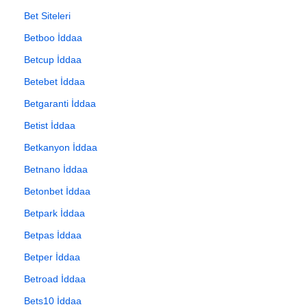
Bet Siteleri
Betboo İddaa
Betcup İddaa
Betebet İddaa
Betgaranti İddaa
Betist İddaa
Betkanyon İddaa
Betnano İddaa
Betonbet İddaa
Betpark İddaa
Betpas İddaa
Betper İddaa
Betroad İddaa
Bets10 İddaa