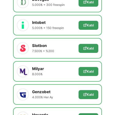
Katıl
5.000₺ + 300 freespin
Intobet
Katıl
5.000₺ + 150 freespin
Slotbon
Katıl
7.500₺ + %200
Milyar
Katıl
8.000₺
Genzobet
Katıl
4.000₺ Her Ay
Hovarda