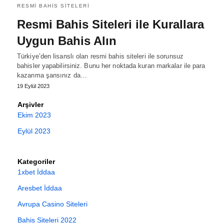
RESMI BAHIS SITELERI
Resmi Bahis Siteleri ile Kurallara
Uygun Bahis Alın
Türkiye’den lisanslı olan resmi bahis siteleri ile sorunsuz
bahisler yapabilirsiniz. Bunu her noktada kuran markalar ile para
kazanma şansınız da…
19 Eylül 2023
Arşivler
Ekim 2023
Eylül 2023
Kategoriler
1xbet İddaa
Aresbet İddaa
Avrupa Casino Siteleri
Bahis Siteleri 2022