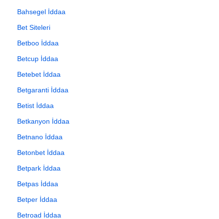
Bahsegel İddaa
Bet Siteleri
Betboo İddaa
Betcup İddaa
Betebet İddaa
Betgaranti İddaa
Betist İddaa
Betkanyon İddaa
Betnano İddaa
Betonbet İddaa
Betpark İddaa
Betpas İddaa
Betper İddaa
Betroad İddaa