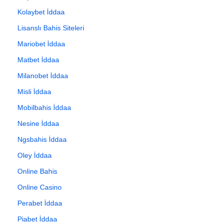
Kolaybet İddaa
Lisanslı Bahis Siteleri
Mariobet İddaa
Matbet İddaa
Milanobet İddaa
Misli İddaa
Mobilbahis İddaa
Nesine İddaa
Ngsbahis İddaa
Oley İddaa
Online Bahis
Online Casino
Perabet İddaa
Piabet İddaa