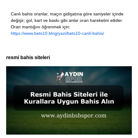
Canlı bahis oranlar, maçın gidişatına göre saniyeler içinde
değişir; gol, kart ve baskı gibi anlar oran hareketini etkiler.
Oran mantığını öğrenmek için:
https://www.bets10.blog/yazi/bets10-canli-bahis/
resmi bahis siteleri