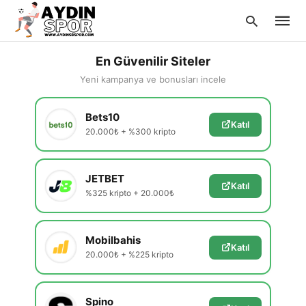
En Güvenilir Siteler
Yeni kampanya ve bonusları incele
Type
Bets10
your
Katıl
searc
20.000₺ + %300 kripto
query
and
hit
enter:
JETBET
Katıl
%325 kripto + 20.000₺
Mobilbahis
Katıl
20.000₺ + %225 kripto
Spino