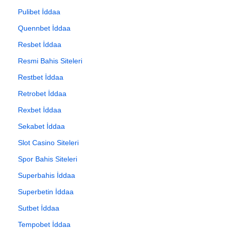
Pulibet İddaa
Quennbet İddaa
Resbet İddaa
Resmi Bahis Siteleri
Restbet İddaa
Retrobet İddaa
Rexbet İddaa
Sekabet İddaa
Slot Casino Siteleri
Spor Bahis Siteleri
Superbahis İddaa
Superbetin İddaa
Sutbet İddaa
Tempobet İddaa