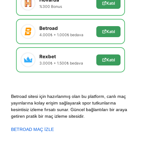
Katıl
%300 Bonus
Betroad
Katıl
4.000₺ + 1.000₺ bedava
Rexbet
Katıl
3.000₺ + 1.500₺ bedava
Betroad sitesi için hazırlanmış olan bu platform, canlı maç
yayınlarına kolay erişim sağlayarak spor tutkunlarına
kesintisiz izleme fırsatı sunar. Güncel bağlantıları bir araya
getiren pratik bir maç izleme sitesidir.
BETROAD MAÇ İZLE