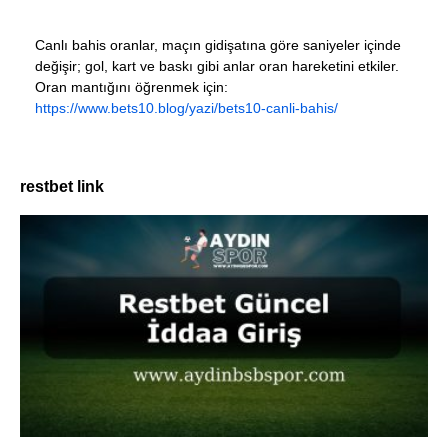
Canlı bahis oranlar, maçın gidişatına göre saniyeler içinde
değişir; gol, kart ve baskı gibi anlar oran hareketini etkiler.
Oran mantığını öğrenmek için:
https://www.bets10.blog/yazi/bets10-canli-bahis/
restbet link