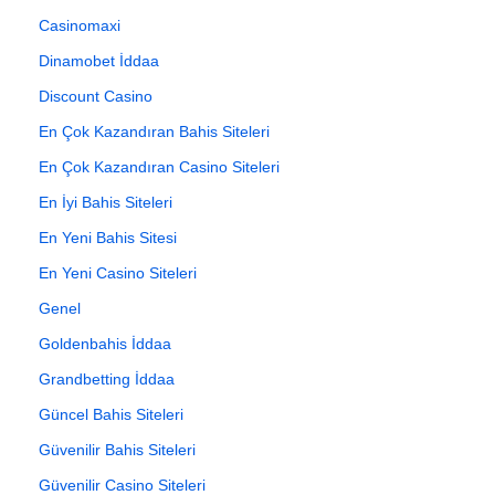
Casinomaxi
Dinamobet İddaa
Discount Casino
En Çok Kazandıran Bahis Siteleri
En Çok Kazandıran Casino Siteleri
En İyi Bahis Siteleri
En Yeni Bahis Sitesi
En Yeni Casino Siteleri
Genel
Goldenbahis İddaa
Grandbetting İddaa
Güncel Bahis Siteleri
Güvenilir Bahis Siteleri
Güvenilir Casino Siteleri