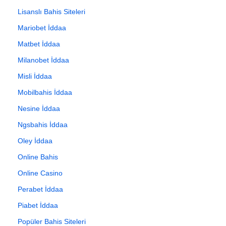
Lisanslı Bahis Siteleri
Mariobet İddaa
Matbet İddaa
Milanobet İddaa
Misli İddaa
Mobilbahis İddaa
Nesine İddaa
Ngsbahis İddaa
Oley İddaa
Online Bahis
Online Casino
Perabet İddaa
Piabet İddaa
Popüler Bahis Siteleri