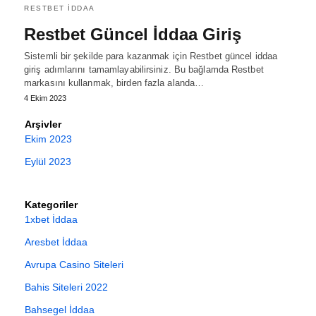
RESTBET İDDAA
Restbet Güncel İddaa Giriş
Sistemli bir şekilde para kazanmak için Restbet güncel iddaa
giriş adımlarını tamamlayabilirsiniz. Bu bağlamda Restbet
markasını kullanmak, birden fazla alanda…
4 Ekim 2023
Arşivler
Ekim 2023
Eylül 2023
Kategoriler
1xbet İddaa
Aresbet İddaa
Avrupa Casino Siteleri
Bahis Siteleri 2022
Bahsegel İddaa