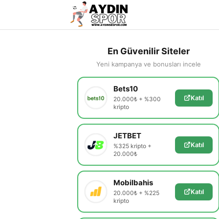
En Güvenilir Siteler
Yeni kampanya ve bonusları incele
Bets10
Katıl
20.000₺ + %300
kripto
JETBET
Katıl
%325 kripto +
20.000₺
Mobilbahis
Katıl
20.000₺ + %225
kripto