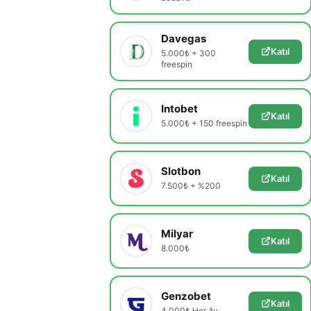
Davegas
Katıl
5.000₺ + 300
freespin
Intobet
Katıl
5.000₺ + 150 freespin
Slotbon
Katıl
7.500₺ + %200
Milyar
Katıl
8.000₺
Genzobet
Katıl
4.000₺ Her Ay