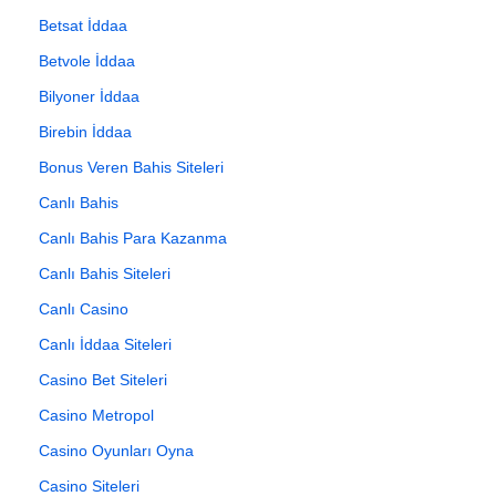
Betsat İddaa
Betvole İddaa
Bilyoner İddaa
Birebin İddaa
Bonus Veren Bahis Siteleri
Canlı Bahis
Canlı Bahis Para Kazanma
Canlı Bahis Siteleri
Canlı Casino
Canlı İddaa Siteleri
Casino Bet Siteleri
Casino Metropol
Casino Oyunları Oyna
Casino Siteleri