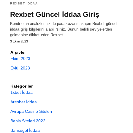
REXBET İDDAA
Rexbet Güncel İddaa Giriş
Kendi oran analizleriniz ile para kazanmak için Rexbet güncel
iddaa giriş bilgilerini alabilirsiniz. Bunun belirli seviyelerden
gelmesine dikkat eden Rexbet…
3 Ekim 2023
Arşivler
Ekim 2023
Eylül 2023
Kategoriler
1xbet İddaa
Aresbet İddaa
Avrupa Casino Siteleri
Bahis Siteleri 2022
Bahsegel İddaa