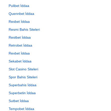
Pulibet İddaa
Quennbet İddaa
Resbet İddaa
Resmi Bahis Siteleri
Restbet İddaa
Retrobet İddaa
Rexbet İddaa
Sekabet İddaa
Slot Casino Siteleri
Spor Bahis Siteleri
Superbahis İddaa
Superbetin İddaa
Sutbet İddaa
Tempobet İddaa