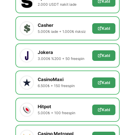
Katıl
2.000 USDT nakit iade
Casher
Katıl
5.000₺ iade + 1.000₺ risksiz
Jokera
Katıl
3.000₺ %200 + 50 freespin
CasinoMaxi
Katıl
6.500₺ + 150 freespin
Hitpot
Katıl
5.000₺ + 100 freespin
Casino Metropol