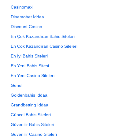
Casinomaxi
Dinamobet İddaa
Discount Casino
En Çok Kazandıran Bahis Siteleri
En Çok Kazandıran Casino Siteleri
En İyi Bahis Siteleri
En Yeni Bahis Sitesi
En Yeni Casino Siteleri
Genel
Goldenbahis İddaa
Grandbetting İddaa
Güncel Bahis Siteleri
Güvenilir Bahis Siteleri
Güvenilir Casino Siteleri