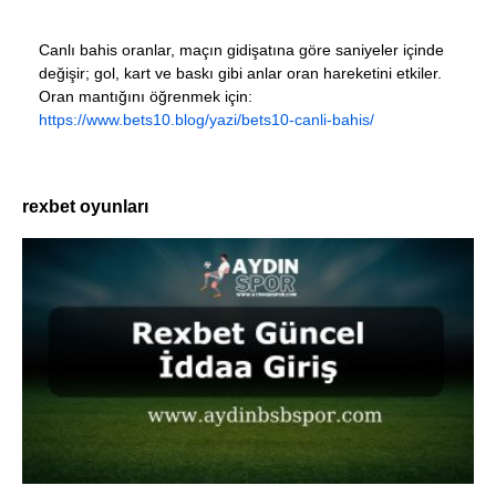
Canlı bahis oranlar, maçın gidişatına göre saniyeler içinde
değişir; gol, kart ve baskı gibi anlar oran hareketini etkiler.
Oran mantığını öğrenmek için:
https://www.bets10.blog/yazi/bets10-canli-bahis/
rexbet oyunları