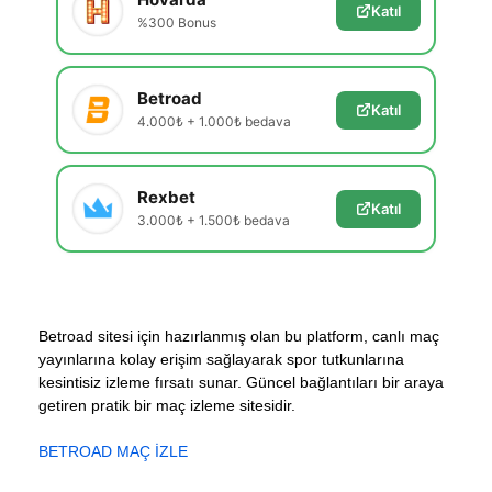
Katıl
%300 Bonus
Betroad
Katıl
4.000₺ + 1.000₺ bedava
Rexbet
Katıl
3.000₺ + 1.500₺ bedava
Betroad sitesi için hazırlanmış olan bu platform, canlı maç
yayınlarına kolay erişim sağlayarak spor tutkunlarına
kesintisiz izleme fırsatı sunar. Güncel bağlantıları bir araya
getiren pratik bir maç izleme sitesidir.
BETROAD MAÇ İZLE