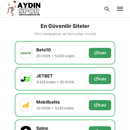
En Güvenilir Siteler
Yeni kampanya ve bonusları incele
Type
Bets10
your
Katıl
searc
20.000₺ + %300 kripto
query
and
hit
enter:
JETBET
Katıl
%325 kripto + 20.000₺
Mobilbahis
Katıl
20.000₺ + %225 kripto
Spino