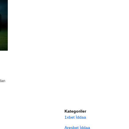
ndan
Kategoriler
1xbet İddaa
Aresbet İddaa