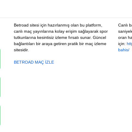
Betroad sitesi için hazırlanmış olan bu platform,
Canlı b
canlı maç yayınlarına kolay erişim sağlayarak spor
saniyele
tutkunlarına kesintisiz izleme fırsatı sunar. Güncel
oran ha
bağlantıları bir araya getiren pratik bir maç izleme
için:
ht
sitesidir.
bahis/
BETROAD MAÇ İZLE