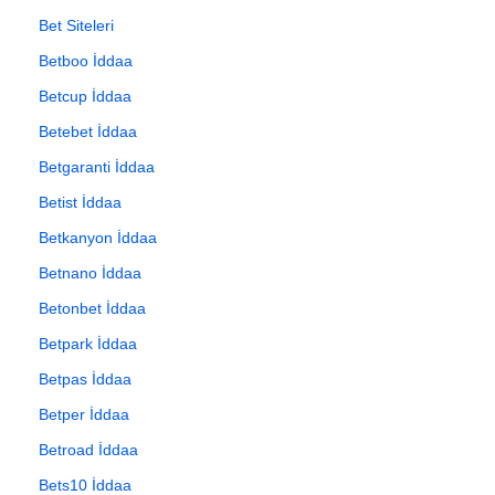
Bet Siteleri
Betboo İddaa
Betcup İddaa
Betebet İddaa
Betgaranti İddaa
Betist İddaa
Betkanyon İddaa
Betnano İddaa
Betonbet İddaa
Betpark İddaa
Betpas İddaa
Betper İddaa
Betroad İddaa
Bets10 İddaa