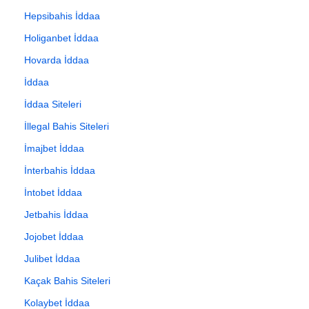
Hepsibahis İddaa
Holiganbet İddaa
Hovarda İddaa
İddaa
İddaa Siteleri
İllegal Bahis Siteleri
İmajbet İddaa
İnterbahis İddaa
İntobet İddaa
Jetbahis İddaa
Jojobet İddaa
Julibet İddaa
Kaçak Bahis Siteleri
Kolaybet İddaa