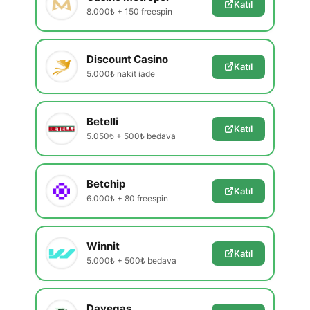
Katıl
8.000₺ + 150 freespin
Discount Casino
Katıl
5.000₺ nakit iade
Betelli
Katıl
5.050₺ + 500₺ bedava
Betchip
Katıl
6.000₺ + 80 freespin
Winnit
Katıl
5.000₺ + 500₺ bedava
Davegas