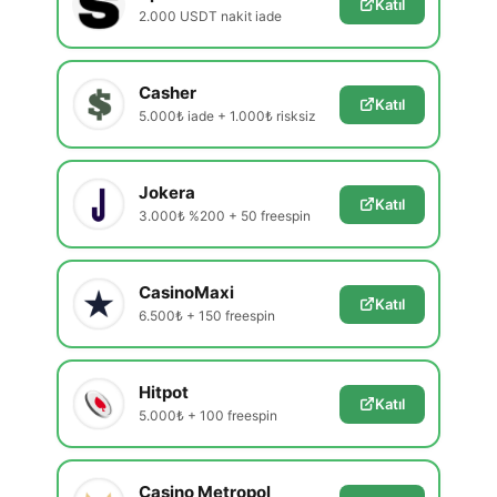
Katıl
2.000 USDT nakit iade
Casher
Katıl
5.000₺ iade + 1.000₺ risksiz
Jokera
Katıl
3.000₺ %200 + 50 freespin
CasinoMaxi
Katıl
6.500₺ + 150 freespin
Hitpot
Katıl
5.000₺ + 100 freespin
Casino Metropol