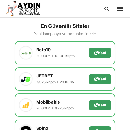
En Güvenilir Siteler
Yeni kampanya ve bonusları incele
Type
Bets10
your
Katıl
searc
20.000₺ + %300 kripto
query
and
hit
enter:
JETBET
Katıl
%325 kripto + 20.000₺
Mobilbahis
Katıl
20.000₺ + %225 kripto
Spino