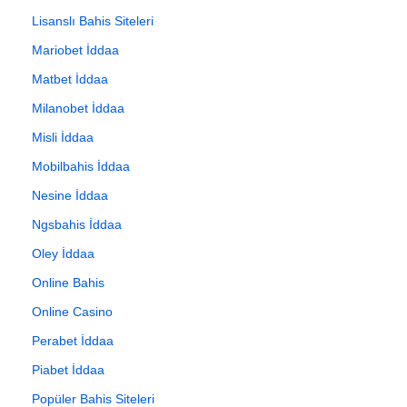
Lisanslı Bahis Siteleri
Mariobet İddaa
Matbet İddaa
Milanobet İddaa
Misli İddaa
Mobilbahis İddaa
Nesine İddaa
Ngsbahis İddaa
Oley İddaa
Online Bahis
Online Casino
Perabet İddaa
Piabet İddaa
Popüler Bahis Siteleri