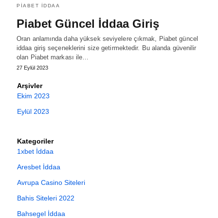
PIABET İDDAA
Piabet Güncel İddaa Giriş
Oran anlamında daha yüksek seviyelere çıkmak, Piabet güncel
iddaa giriş seçeneklerini size getirmektedir. Bu alanda güvenilir
olan Piabet markası ile…
27 Eylül 2023
Arşivler
Ekim 2023
Eylül 2023
Kategoriler
1xbet İddaa
Aresbet İddaa
Avrupa Casino Siteleri
Bahis Siteleri 2022
Bahsegel İddaa