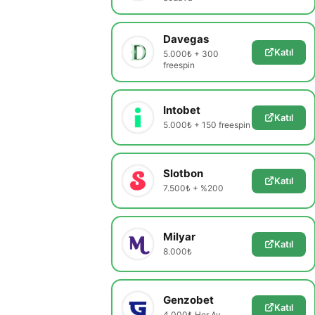
Davegas
Katıl
5.000₺ + 300
freespin
Intobet
Katıl
5.000₺ + 150 freespin
Slotbon
Katıl
7.500₺ + %200
Milyar
Katıl
8.000₺
Genzobet
Katıl
4.000₺ Her Ay