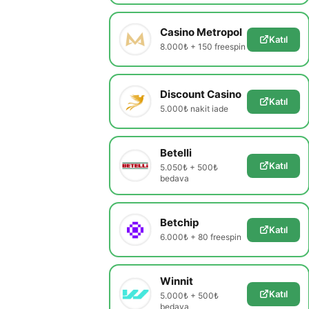
Casino Metropol
Katıl
8.000₺ + 150 freespin
Discount Casino
Katıl
5.000₺ nakit iade
Betelli
Katıl
5.050₺ + 500₺
bedava
Betchip
Katıl
6.000₺ + 80 freespin
Winnit
Katıl
5.000₺ + 500₺
bedava