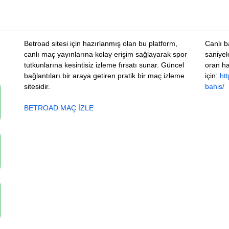
Betroad sitesi için hazırlanmış olan bu platform,
Canlı b
canlı maç yayınlarına kolay erişim sağlayarak spor
saniyele
tutkunlarına kesintisiz izleme fırsatı sunar. Güncel
oran ha
bağlantıları bir araya getiren pratik bir maç izleme
için:
ht
sitesidir.
bahis/
BETROAD MAÇ İZLE