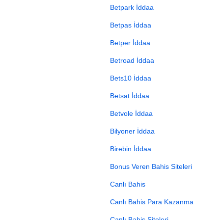
Betpark İddaa
Betpas İddaa
Betper İddaa
Betroad İddaa
Bets10 İddaa
Betsat İddaa
Betvole İddaa
Bilyoner İddaa
Birebin İddaa
Bonus Veren Bahis Siteleri
Canlı Bahis
Canlı Bahis Para Kazanma
Canlı Bahis Siteleri