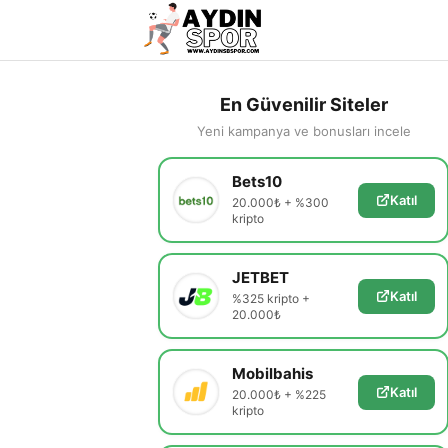
En Güvenilir Siteler
Yeni kampanya ve bonusları incele
Bets10
Katıl
20.000₺ + %300
kripto
JETBET
Katıl
%325 kripto +
20.000₺
Mobilbahis
Katıl
20.000₺ + %225
kripto