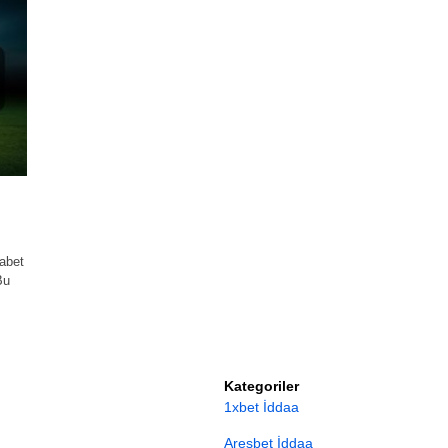
abet
Bu
Kategoriler
1xbet İddaa
Aresbet İddaa