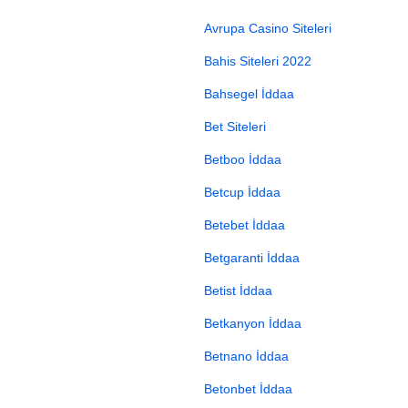
Avrupa Casino Siteleri
Bahis Siteleri 2022
Bahsegel İddaa
Bet Siteleri
Betboo İddaa
Betcup İddaa
Betebet İddaa
Betgaranti İddaa
Betist İddaa
Betkanyon İddaa
Betnano İddaa
Betonbet İddaa